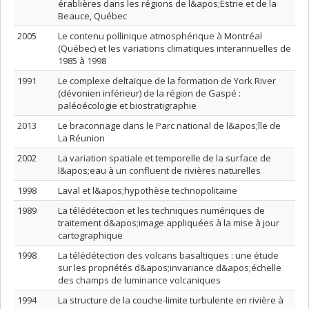
érablières dans les régions de l&apos;Estrie et de la
Beauce, Québec
2005
Le contenu pollinique atmosphérique à Montréal
(Québec) et les variations climatiques interannuelles de
1985 à 1998
1991
Le complexe deltaïque de la formation de York River
(dévonien inférieur) de la région de Gaspé :
paléoécologie et biostratigraphie
2013
Le braconnage dans le Parc national de l&apos;île de
La Réunion
2002
La variation spatiale et temporelle de la surface de
l&apos;eau à un confluent de rivières naturelles
1998
Laval et l&apos;hypothèse technopolitaine
1989
La télédétection et les techniques numériques de
traitement d&apos;image appliquées à la mise à jour
cartographique
1998
La télédétection des volcans basaltiques : une étude
sur les propriétés d&apos;invariance d&apos;échelle
des champs de luminance volcaniques
1994
La structure de la couche-limite turbulente en rivière à