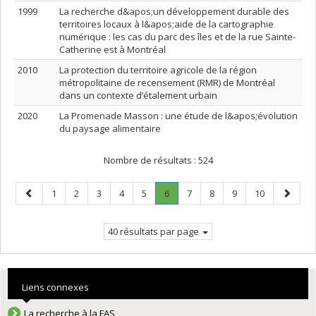
1999
La recherche d&apos;un développement durable des
territoires locaux à l&apos;aide de la cartographie
numérique : les cas du parc des îles et de la rue Sainte-
Catherine est à Montréal
2010
La protection du territoire agricole de la région
métropolitaine de recensement (RMR) de Montréal
dans un contexte d’étalement urbain
2020
La Promenade Masson : une étude de l&apos;évolution
du paysage alimentaire
Nombre de résultats :
524
Page
Page
Page
Page
Page
Page
Page
.
Page
Page
Page
Page
Page
1
2
3
4
5
6
7
8
9
10
précédente
Page
suivant
courante.
40 résultats par page
Liens connexes
La recherche à la FAS