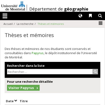
Passer
au
/
Département de
géographie
contenu
Langues
Liens 
R
Menu
N
Accueil
La recherche
Thèses et mémoires
Thèses et mémoires
Des thèses et mémoires de nos étudiants sont conservés et
consultables dans
Papyrus
, le dépôt institutionnel de l'Université
de Montréal.
Rechercher dans la liste
Recher
Pour une recherche détaillée
Visiter Papyrus
Trier par date en ordre décroissant
Trier par titre en ordre décroissant
Date
Titre