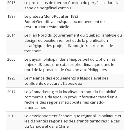
2016
Le processus de thermo-érosion du pergélisol dans la
zone de pergélisol continu
1987
Le plateau Mont-Royal en 1982
&quot;Gentrification&quot; ou mouvement de
restauration résidentielle
2014
Le Plan Nord du gouvernement du Québec : analyse du
design, du positionnement et de la planification
stratégique des projets d&apos;infrastructures de
transport
2006
Le paysan philippin dans l&apos;oeil du typhon : les
enjeux d&apos;une catastrophe climatique dans le
nord de la province de Quezon aux Philippines
1995
Le mélange des écoulements à l&apos;aval des
confluents de cours d&apos;eau
2017
Le géomarketing et la localisation : pour la faisabilité
commerciale d&apos;un produit forestier canadien à
l’échelle des régions métropolitaines canado-
américaines
2010
Le développement économique régional, la politique et
les disparités régionales des grands territoires : le cas
du Canada et de la Chine