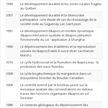
1999
Le développement durable et les zones rurales fragiles
au Québec
2007
Le développement durable et la démocratie
participative : une étude de cas du réseautage de la
société civile au Saguenay-Lac-Saint-Jean
1991
Le développement d&apos;un modèle dynamique
d&apos;interaction spatiale et d&apos;utilisation
fonctionnelle du sol : application à Shanghai
1990
Le dépérissement des érablières et la reproduction
sexuée de l&apos;Érable à sucre (Acer saccharum
Marsh.)
2016
Le cycle hydrosocial et la fluoration de l&apos;eau : la
production des eaux fluorées
2008
Le cycle biogéochimique du manganèse dans un
écosystème forestier du Bouclier Canadien
2006
Le contrôle exercé par le bouleau jaune sur la
mosaïque spatiale des concentrations en métaux
traces des horizons organiques d&apos;un sol
forestier
1989
Le contexte géologique du dépérissement des