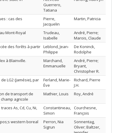
Guerrero,
Tatiana
ues : cas des
Pierre,
Martin, Patricia
Jacquelin
teau Mont-Royal
Trudeau,
André, Pierre;
Isabelle
Marois, Claude
cée des forêts à partir
Leblond, Jean-
De Koninck,
Philippe
Rodolphe
x à Blainville.
Marchand,
André, Pierre;
Emmanuelle
Bryant,
Christopher R.
 de LG2 (Jamésie), par
Ferland, Marie-
Richard, Pierre
Ève
J.H.
on de transport de
Mathier, Louis
Roy, André
u champ agricole
traces As, Cd, Cu, Ni,
Constantineau,
Courchesne,
Simon
François
&apos;s western boreal
Perron, Nia
Sonnentag,
Sigrun
Oliver; Baltzer,
Jennifer