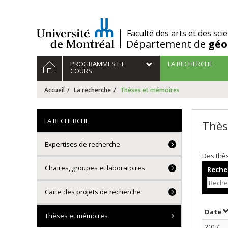
Passer
au
contenu
/
Faculté des arts et des sci
Département de
géo
Navigation
ACCUEIL
PROGRAMMES ET
LA RECHERCHE
principale
COURS
Accueil
La recherche
Thèses et mémoires
LA RECHERCHE
Thès
Expertises de recherche
Des thè
Chaires, groupes et laboratoires
Recher
Carte des projets de recherche
T
Date
Thèses et mémoires
2017