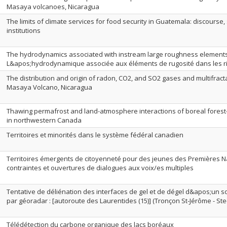
Masaya volcanoes, Nicaragua
The limits of climate services for food security in Guatemala: discourse,
institutions
The hydrodynamics associated with instream large roughness elements 
L&apos;hydrodynamique associée aux éléments de rugosité dans les rivi
The distribution and origin of radon, CO2, and SO2 gases and multifract
Masaya Volcano, Nicaragua
Thawing permafrost and land-atmosphere interactions of boreal fores
in northwestern Canada
Territoires et minorités dans le système fédéral canadien
Territoires émergents de citoyenneté pour des jeunes des Premières N
contraintes et ouvertures de dialogues aux voix/es multiples
Tentative de déliénation des interfaces de gel et de dégel d&apos;un 
par géoradar : [autoroute des Laurentides (15)] (Tronçon St-Jérôme - S
Télédétection du carbone organique des lacs boréaux