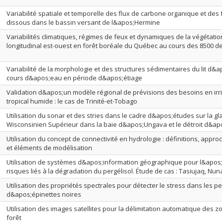
Variabilité spatiale et temporelle des flux de carbone organique et de
dissous dans le bassin versant de l&apos;Hermine
Variabilités climatiques, régimes de feux et dynamiques de la végétation
longitudinal est-ouest en forêt boréale du Québec au cours des 8500 
Variabilité de la morphologie et des structures sédimentaires du lit d&
cours d&apos;eau en période d&apos;étiage
Validation d&apos;un modèle régional de prévisions des besoins en irri
tropical humide : le cas de Trinité-et-Tobago
Utilisation du sonar et des stries dans le cadre d&apos;études sur la gl
Wisconsinien Supérieur dans la baie d&apos;Ungava et le détroit d&a
Utilisation du concept de connectivité en hydrologie : définitions, app
et éléments de modélisation
Utilisation de systèmes d&apos;information géographique pour l&apos
risques liés à la dégradation du pergélisol. Étude de cas : Tasiujaq, Nu
Utilisation des propriétés spectrales pour détecter le stress dans les
d&apos;épinettes noires
Utilisation des images satellites pour la délimitation automatique des 
forêt