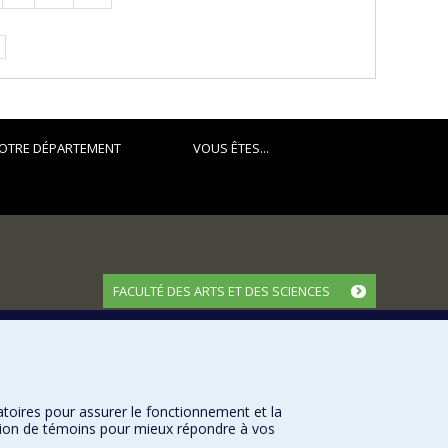
suivante
OTRE DÉPARTEMENT
VOUS ÊTES...
FACULTÉ DES ARTS ET DES SCIENCES
Nos départements et écoles
Nos centres d'études
Nos programmes et cours
atoires pour assurer le fonctionnement et la
sation de témoins pour mieux répondre à vos