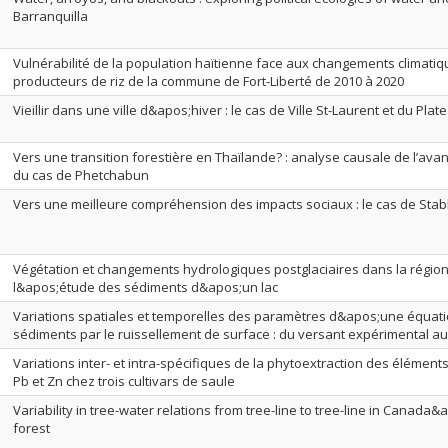
Barranquilla
Vulnérabilité de la population haïtienne face aux changements climatiq
producteurs de riz de la commune de Fort-Liberté de 2010 à 2020
Vieillir dans une ville d&apos;hiver : le cas de Ville St-Laurent et du Pla
Vers une transition forestière en Thaïlande? : analyse causale de l’avan
du cas de Phetchabun
Vers une meilleure compréhension des impacts sociaux : le cas de Stable
Végétation et changements hydrologiques postglaciaires dans la région
l&apos;étude des sédiments d&apos;un lac
Variations spatiales et temporelles des paramètres d&apos;une équati
sédiments par le ruissellement de surface : du versant expérimental a
Variations inter- et intra-spécifiques de la phytoextraction des éléments 
Pb et Zn chez trois cultivars de saule
Variability in tree-water relations from tree-line to tree-line in Canada
forest