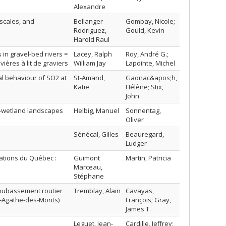
Alexandre
 scales, and
Bellanger-
Gombay, Nicole;
Rodriguez,
Gould, Kevin
Harold Raul
in gravel-bed rivers =
Lacey, Ralph
Roy, André G.;
ères à lit de graviers
William Jay
Lapointe, Michel
al behaviour of SO2 at
St-Amand,
Gaonac&apos;h,
Katie
Hélène; Stix,
John
t-wetland landscapes
Helbig, Manuel
Sonnentag,
Oliver
Sénécal, Gilles
Beauregard,
Ludger
ations du Québec :
Guimont
Martin, Patricia
Marceau,
Stéphane
soubassement routier
Tremblay, Alain
Cavayas,
te-Agathe-des-Monts)
François; Gray,
James T.
Leguet, Jean-
Cardille, Jeffrey;