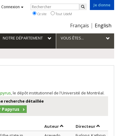
Je donne
Rechercher
Connexion
Rechercher
Ce site
Tout UdeM
Choix
Français
English
de
la
NOTRE DÉPARTEMENT
VOUS ÊTES...
langue
pyrus
, le dépôt institutionnel de l'Université de Montréal.
e recherche détaillée
r Papyrus
Trier par auteur en ordre décroissan
par contributeur e
Auteur
Directeur
 the state in
Acevedo
Furlong, Kathryn