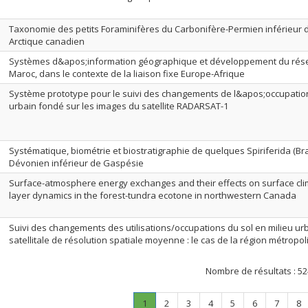
Taxonomie des petits Foraminifères du Carbonifère-Permien inférieur 
Arctique canadien
Systèmes d&apos;information géographique et développement du résea
Maroc, dans le contexte de la liaison fixe Europe-Afrique
Système prototype pour le suivi des changements de l&apos;occupation
urbain fondé sur les images du satellite RADARSAT-1
Systématique, biométrie et biostratigraphie de quelques Spiriferida (B
Dévonien inférieur de Gaspésie
Surface-atmosphere energy exchanges and their effects on surface cl
layer dynamics in the forest-tundra ecotone in northwestern Canada
Suivi des changements des utilisations/occupations du sol en milieu ur
satellitale de résolution spatiale moyenne : le cas de la région métropo
Nombre de résultats :
52
Page
.
Page
Page
Page
Page
Page
Page
Pa
1
2
3
4
5
6
7
8