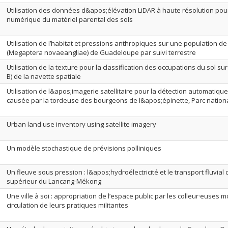
Utilisation des données d&apos;élévation LiDAR à haute résolution pour
numérique du matériel parental des sols
Utilisation de l’habitat et pressions anthropiques sur une population d
(Megaptera novaeangliae) de Guadeloupe par suivi terrestre
Utilisation de la texture pour la classification des occupations du sol su
B) de la navette spatiale
Utilisation de l&apos;imagerie satellitaire pour la détection automatique
causée par la tordeuse des bourgeons de l&apos;épinette, Parc nationa
Urban land use inventory using satellite imagery
Un modèle stochastique de prévisions polliniques
Un fleuve sous pression : l&apos;hydroélectricité et le transport fluvial
supérieur du Lancang-Mékong
Une ville à soi : appropriation de l’espace public par les colleur·euses m
circulation de leurs pratiques militantes