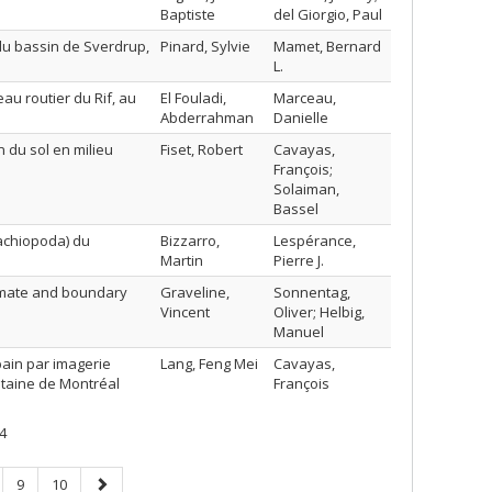
Baptiste
del Giorgio, Paul
du bassin de Sverdrup,
Pinard, Sylvie
Mamet, Bernard
L.
u routier du Rif, au
El Fouladi,
Marceau,
Abderrahman
Danielle
 du sol en milieu
Fiset, Robert
Cavayas,
François;
Solaiman,
Bassel
rachiopoda) du
Bizzarro,
Lespérance,
Martin
Pierre J.
imate and boundary
Graveline,
Sonnentag,
Vincent
Oliver; Helbig,
Manuel
bain par imagerie
Lang, Feng Mei
Cavayas,
litaine de Montréal
François
4
ge
Page
Page
Page
9
10