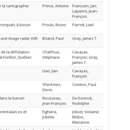
 la cartographie
Prince, Antoine
Franssen, Jan;
Lapierre, Jean-
François
e rorquals à bosse
Proulx, Bruno
Parrott, Lael
r une image radar (SIR-
Briand, Paul
Gray, James T.
 de la défoliation
Chalifoux,
Cavayas,
l Forillon, Québec
Stéphane
François; Gray,
James T.
Gao, Jian
Cavayas,
François
Sherknies,
Comtois, Paul
Denis
 dans le bassin
Rousseau,
De Koninck,
Jean-François
Rodolphe
ontréalais·es et
Fighiera,
Jolivet, Violaine;
Juliette
Blidon,
Marianne