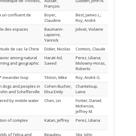
iolitique de Troodos,
Auclair,
Ludden, John N.
François
à un confluent de
Boyer,
Best, James L.;
Claudine
Roy, André
elle des espaces
Baumann-
Jolivet, Violaine
Lapierre,
Yannick
tude de cas: la Chine
Didier, Nicolas
Comtois, Claude
avior among natural
Harati Asl,
Perez, Liliana;
arning and geographic
Saeed
Molowny-Horas,
Roberto
0° meander loop
Tilston, Mike
Roy, André G.
en dogs and peoples in
Cohen-Bucher,
Chanteloup,
ohn and Schefferville
Elisa Emily
Laine
ggered by mobile water
Chen, Lin
Fortier, Daniel;
McKenzie,
Jeffrey M.
tion of complex
Katan, Jeffrey
Perez, Liliana
elds of Telica and
Beaulieu,
Stix, John