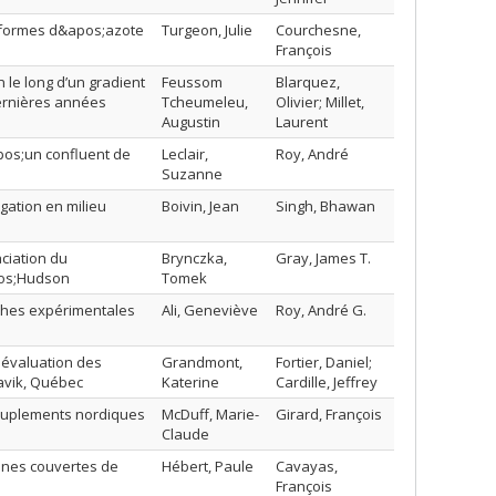
s formes d&apos;azote
Turgeon, Julie
Courchesne,
François
 le long d’un gradient
Feussom
Blarquez,
dernières années
Tcheumeleu,
Olivier; Millet,
Augustin
Laurent
apos;un confluent de
Leclair,
Roy, André
Suzanne
gation en milieu
Boivin, Jean
Singh, Bhawan
aciation du
Brynczka,
Gray, James T.
pos;Hudson
Tomek
roches expérimentales
Ali, Geneviève
Roy, André G.
;évaluation des
Grandmont,
Fortier, Daniel;
navik, Québec
Katerine
Cardille, Jeffrey
 peuplements nordiques
McDuff, Marie-
Girard, François
Claude
zones couvertes de
Hébert, Paule
Cavayas,
François