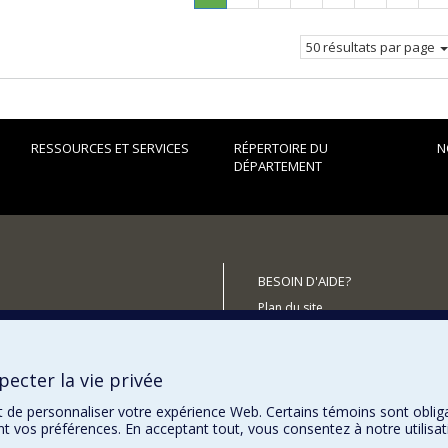
Page
courante.
50 résultats par page
RESSOURCES ET SERVICES
RÉPERTOIRE DU
N
DÉPARTEMENT
BESOIN D'AIDE?
Plan du site
utenir le Département?
Signaler une erreur
Accessibilité
ecter la vie privée
t de personnaliser votre expérience Web. Certains témoins sont oblig
ent vos préférences. En acceptant tout, vous consentez à notre utili