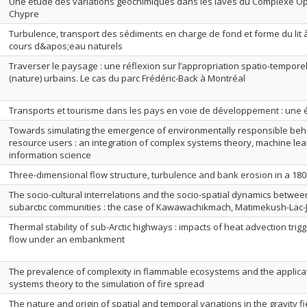
Une étude des variations géochimiques dans les laves du Complexe Oph
Chypre
Turbulence, transport des sédiments en charge de fond et forme du lit 
cours d&apos;eau naturels
Traverser le paysage : une réflexion sur l’appropriation spatio-tempor
(nature) urbains. Le cas du parc Frédéric-Back à Montréal
Transports et tourisme dans les pays en voie de développement : une é
Towards simulating the emergence of environmentally responsible beh
resource users : an integration of complex systems theory, machine le
information science
Three-dimensional flow structure, turbulence and bank erosion in a 18
The socio-cultural interrelations and the socio-spatial dynamics betwe
subarctic communities : the case of Kawawachikmach, Matimekush-Lac-J
Thermal stability of sub-Arctic highways : impacts of heat advection tri
flow under an embankment
The prevalence of complexity in flammable ecosystems and the applica
systems theory to the simulation of fire spread
The nature and origin of spatial and temporal variations in the gravity fi