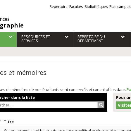
Liens
Répertoire
Facultés
Bibliothèques
Plan campus
externes
ences
graphie
RESSOURCES ET
RÉPERTOIRE DU
SERVICES
DÉPARTEMENT
es et mémoires
ses et mémoires de nos étudiants sont conservés et consultables dans
Pa
cher dans la liste
Pour un
Rechercher…
Visite
rier par date en ordre décroissant
Trier par titre en ordre décroissant
Titre
Water, arroyos, and blackouts : exploring political ecologies of water and