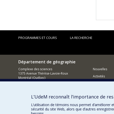
PROGRAMMES ET COURS
LA RECHERCHE
Département de géographie
Complexe des sciences
Nouvelles
1375 Avenue Thérèse-Lavoie-Roux
Activités
Montréal (Québec)
H2V 0B3
Comment so
Nous joindre
L’UdeM reconnaît l’importance de resp
Courriel
L’utilisation de témoins nous permet d’améliorer e
sécurité du site Web, alors que d’autres enregistr
besoins.