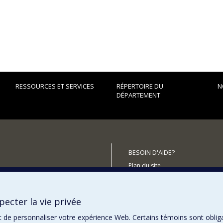
RESSOURCES ET SERVICES
RÉPERTOIRE DU
N
DÉPARTEMENT
BESOIN D'AIDE?
Plan du site
utenir le Département?
Signaler une erreur
Accessibilité
ecter la vie privée
t de personnaliser votre expérience Web. Certains témoins sont oblig