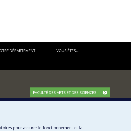
OTRE DÉPARTEMENT
VOUS ÊTES...
FACULTÉ DES ARTS ET DES SCIENCES
Nos départements et écoles
Nos centres d'études
Nos programmes et cours
atoires pour assurer le fonctionnement et la