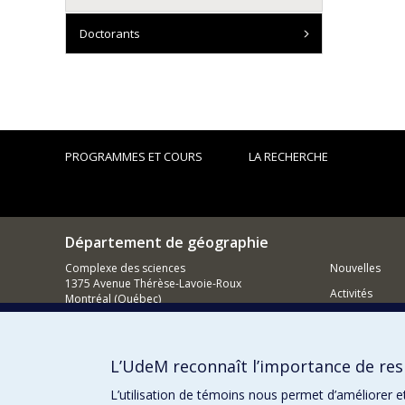
Doctorants
PROGRAMMES ET COURS
LA RECHERCHE
Département de géographie
Complexe des sciences
Nouvelles
1375 Avenue Thérèse-Lavoie-Roux
Activités
Montréal (Québec)
H2V 0B3
Comment so
Nous joindre
L’UdeM reconnaît l’importance de resp
Courriel
L’utilisation de témoins nous permet d’améliorer e