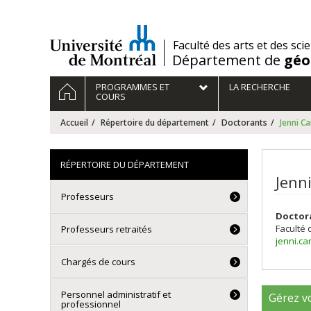
Passer
au
contenu
/
Faculté des arts et des sci
Département de
géo
Navigation
ACCUEIL
PROGRAMMES ET
LA RECHERCHE
principale
COURS
Accueil
Répertoire du département
Doctorants
Jenni 
RÉPERTOIRE DU DÉPARTEMENT
Jenn
Professeurs
Doctor
Faculté 
Professeurs retraités
jenni.c
Chargés de cours
Personnel administratif et
Gérez vo
professionnel