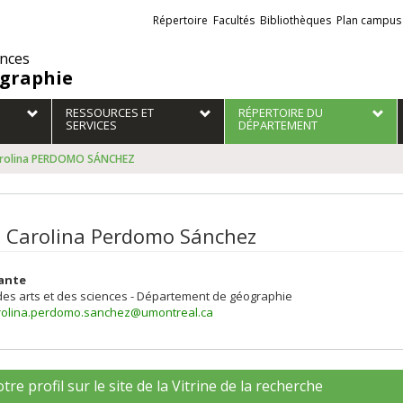
Liens
Répertoire
Facultés
Bibliothèques
Plan campus
externes
ences
graphie
RESSOURCES ET
RÉPERTOIRE DU
SERVICES
DÉPARTEMENT
Carolina PERDOMO SÁNCHEZ
i Carolina Perdomo Sánchez
ante
des arts et des sciences - Département de géographie
arolina.perdomo.sanchez@umontreal.ca
tre profil sur le site de la Vitrine de la recherche