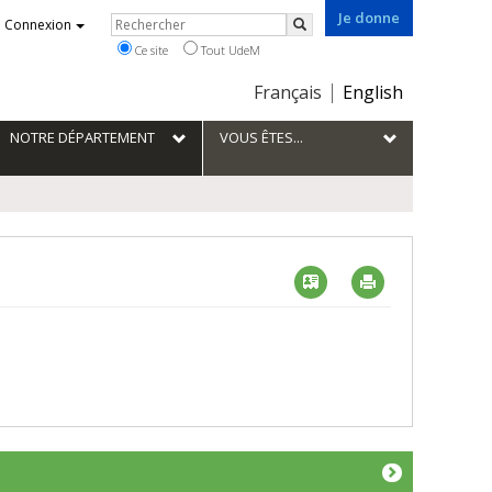
Je donne
Rechercher
Connexion
Rechercher
Ce site
Tout UdeM
Choix
Français
English
de
la
NOTRE DÉPARTEMENT
VOUS ÊTES...
langue
Vcard
Imprimer