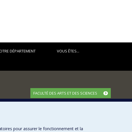
OTRE DÉPARTEMENT
VOUS ÊTES...
FACULTÉ DES ARTS ET DES SCIENCES
Nos départements et écoles
Nos centres d'études
Nos programmes et cours
atoires pour assurer le fonctionnement et la