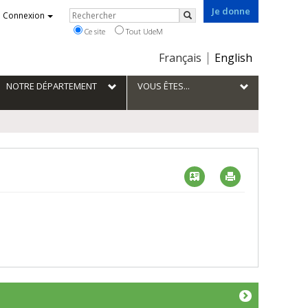
Je donne
Rechercher
Connexion
Rechercher
Ce site
Tout UdeM
Choix
Français
English
de
la
NOTRE DÉPARTEMENT
VOUS ÊTES...
langue
Vcard
Imprimer