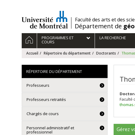
Passer
au
contenu
/
Faculté des arts et des sci
Département de
géo
Navigation
ACCUEIL
PROGRAMMES ET
LA RECHERCHE
principale
COURS
Accueil
Répertoire du département
Doctorants
Thomas
RÉPERTOIRE DU DÉPARTEMENT
Thom
Professeurs
Doctor
Faculté 
Professeurs retraités
thomas.
Chargés de cours
Personnel administratif et
Gérez vo
professionnel