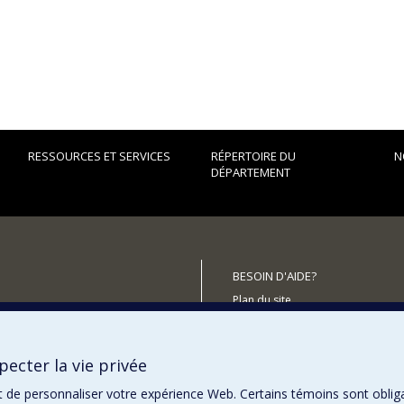
RESSOURCES ET SERVICES
RÉPERTOIRE DU
N
DÉPARTEMENT
BESOIN D'AIDE?
Plan du site
utenir le Département?
Signaler une erreur
Accessibilité
ecter la vie privée
t de personnaliser votre expérience Web. Certains témoins sont oblig