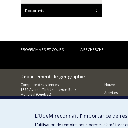
Doctorants
PROGRAMMES ET COURS
LA RECHERCHE
Département de géographie
Complexe des sciences
Nouvelles
1375 Avenue Thérèse-Lavoie-Roux
Activités
Montréal (Québec)
H2V 0B3
Comment so
Nous joindre
L’UdeM reconnaît l’importance de resp
Courriel
L’utilisation de témoins nous permet d’améliorer e