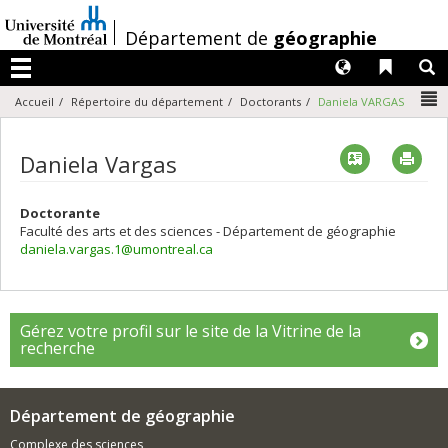
Passer
au
/
Département de
géographie
contenu
Langues
Liens 
R
Menu
N
Accueil
Répertoire du département
Doctorants
Daniela VARGAS
Vcard
Imp
Daniela Vargas
Doctorante
Faculté des arts et des sciences - Département de géographie
daniela.vargas.1@umontreal.ca
Gérez votre profil sur le site de la Vitrine de la
recherche
Département de géographie
Complexe des sciences