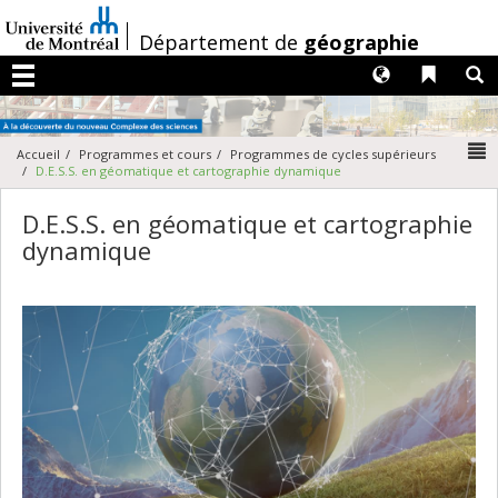
Passer
au
/
Département de
géographie
contenu
Langues
Liens 
R
Menu
N
Accueil
Programmes et cours
Programmes de cycles supérieurs
D.E.S.S. en géomatique et cartographie dynamique
D.E.S.S. en géomatique et cartographie
dynamique