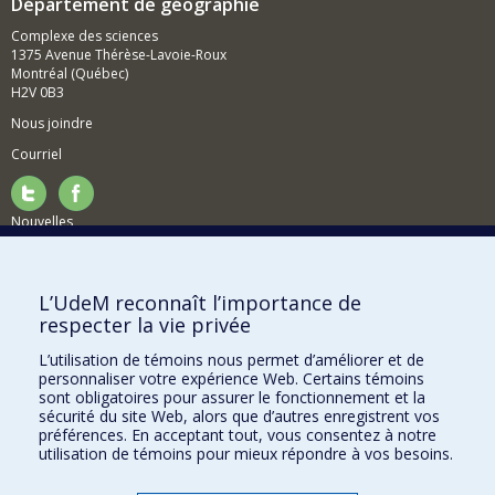
Département de géographie
Complexe des sciences
1375 Avenue Thérèse-Lavoie-Roux
Montréal (Québec)
H2V 0B3
Nous joindre
Courriel
Nouvelles
Activités
Comment soutenir le Département?
L’UdeM reconnaît l’importance de
respecter la vie privée
BESOIN D'AIDE?
L’utilisation de témoins nous permet d’améliorer et de
Plan du site
personnaliser votre expérience Web. Certains témoins
Signaler une erreur
sont obligatoires pour assurer le fonctionnement et la
sécurité du site Web, alors que d’autres enregistrent vos
Accessibilité
préférences. En acceptant tout, vous consentez à notre
utilisation de témoins pour mieux répondre à vos besoins.
FACULTÉ DES ARTS ET DES SCIENCES