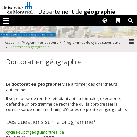
Passer
au
/
Département de
géographie
contenu
Langues
Liens 
R
Menu
N
Accueil
Programmes et cours
Programmes de cycles supérieurs
Doctorat en géographie
Doctorat en géographie
Le
doctorat en géographie
vise à former des chercheurs
autonomes.
Il se propose de rendre l'étudiant apte à formuler, exécuter et
défendre un programme de recherche qui fait progresser la
connaissance dans un champ d'études de pointe en géographie.
Des questions sur le programme?
cycles-sup@geog.umontreal.ca