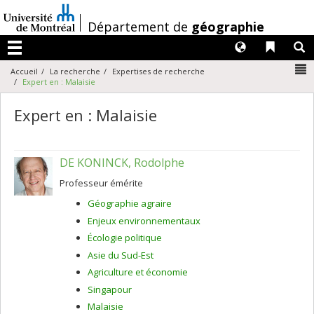
Passer
au
/
Département de
géographie
contenu
Langues
Liens 
R
Menu
N
Accueil
La recherche
Expertises de recherche
Expert en : Malaisie
Expert en : Malaisie
DE KONINCK, Rodolphe
Professeur émérite
Géographie agraire
Enjeux environnementaux
Écologie politique
Asie du Sud-Est
Agriculture et économie
Singapour
Malaisie