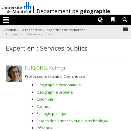
Passer
au
/
Département de
géographie
contenu
Langues
Liens 
R
Menu
N
Accueil
La recherche
Expertises de recherche
Expert en : Services publics
Expert en : Services publics
FURLONG, Kathryn
Professeure titulaire, Chercheuse
Géographie économique
Géographie urbaine
Colombie
Canada
Écologie politique
Études des sciences et de la technologie
Réseaux