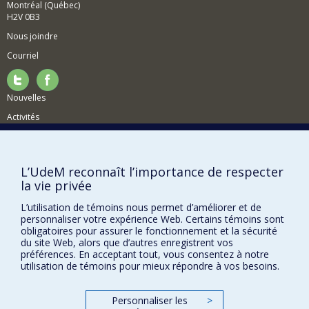
Montréal (Québec)
aux services en eau potable en Colombie.
H2V 0B3
Nous joindre
Courriel
Nouvelles
Activités
Comment soutenir le Département?
BESOIN D'AIDE?
L’UdeM reconnaît l’importance de respecter
la vie privée
Plan du site
Signaler une erreur
L’utilisation de témoins nous permet d’améliorer et de
personnaliser votre expérience Web. Certains témoins sont
Accessibilité
obligatoires pour assurer le fonctionnement et la sécurité
du site Web, alors que d’autres enregistrent vos
FACULTÉ DES ARTS ET DES SCIENCES
préférences. En acceptant tout, vous consentez à notre
utilisation de témoins pour mieux répondre à vos besoins.
Nos départements et écoles
Nos centres d'études
Personnaliser les
>