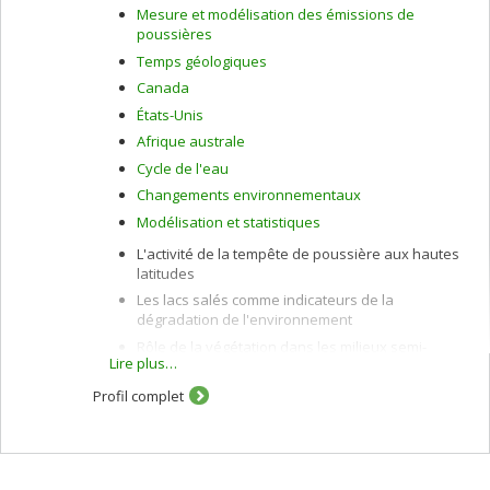
Mesure et modélisation des émissions de
poussières
Temps géologiques
Canada
États-Unis
Afrique australe
Cycle de l'eau
Changements environnementaux
Modélisation et statistiques
L'activité de la tempête de poussière aux hautes
latitudes
Les lacs salés comme indicateurs de la
dégradation de l'environnement
Rôle de la végétation dans les milieux semi-
Lire plus…
arides
Profil complet
En tant que géomorphologue, j'étudie les interactions
entre le vent et les sédiments et leur impact sur le climat
en nous concentrant spécifiquement sur l'augmentation
de notre capacité à prédire l'érosion éolienne en se
concentrant sur des variables à petite échelle qui