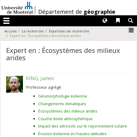
Passer
au
/
Département de
géographie
contenu
Langues
Liens 
R
Menu
N
Accueil
La recherche
Expertises de recherche
Expert en : Écosystèmes des milieux arides
Expert en : Écosystèmes des milieux
arides
KING, James
Professeur agrégé
Géomorphologie éolienne
Changements climatiques
Écosystèmes des milieux arides
Couche limite atmosphérique
Impact des aérosols sur le rayonnement solaire
Érosion éolienne en hautes latitudes