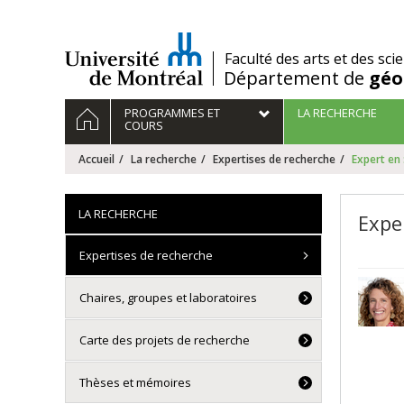
Passer
au
contenu
/
Faculté des arts et des sci
Département de
géo
Navigation
ACCUEIL
PROGRAMMES ET
LA RECHERCHE
principale
COURS
Accueil
La recherche
Expertises de recherche
Expert en :
LA RECHERCHE
Exper
Expertises de recherche
Chaires, groupes et laboratoires
Carte des projets de recherche
Thèses et mémoires