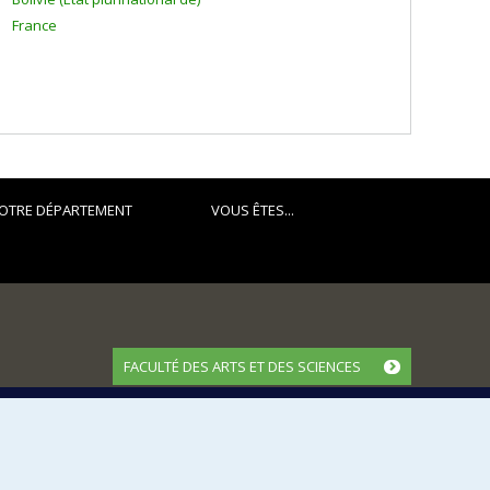
France
OTRE DÉPARTEMENT
VOUS ÊTES...
FACULTÉ DES ARTS ET DES SCIENCES
Nos départements et écoles
Nos centres d'études
Nos programmes et cours