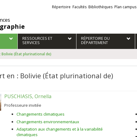
Liens
Répertoire
Facultés
Bibliothèques
Plan campus
externes
ences
graphie
RESSOURCES ET
RÉPERTOIRE DU
SERVICES
DÉPARTEMENT
 Bolivie (État plurinational de)
t en : Bolivie (État plurinational de)
PUSCHIASIS, Ornella
Professeure invitée
Changements climatiques
Changements environnementaux
Adaptation aux changements et à la variabilité
climatiques