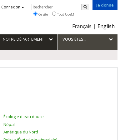
Je donne
Rechercher
Connexion
Rechercher
Ce site
Tout UdeM
Choix
Français
English
de
la
NOTRE DÉPARTEMENT
VOUS ÊTES...
langue
Écologie d'eau douce
Népal
Amérique du Nord
Bolivie (État plurinational de)