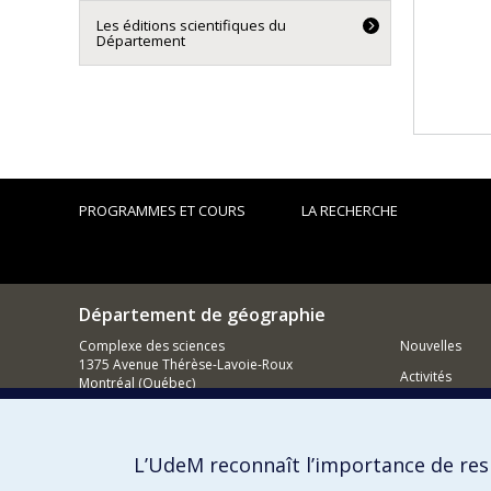
Les éditions scientifiques du
Département
PROGRAMMES ET COURS
LA RECHERCHE
Département de géographie
Complexe des sciences
Nouvelles
1375 Avenue Thérèse-Lavoie-Roux
Activités
Montréal (Québec)
H2V 0B3
Comment so
Nous joindre
L’UdeM reconnaît l’importance de resp
Courriel