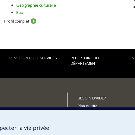
Géographie culturelle
Eau
Profil complet
RESSOURCES ET SERVICES
RÉPERTOIRE DU
N
DÉPARTEMENT
BESOIN D'AIDE?
Plan du site
utenir le Département?
Signaler une erreur
Accessibilité
ecter la vie privée