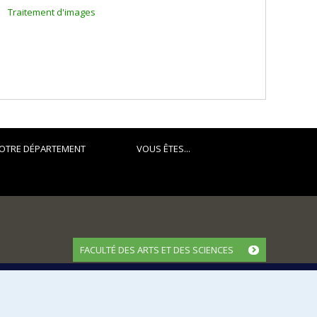
Traitement d'images
OTRE DÉPARTEMENT
VOUS ÊTES...
FACULTÉ DES ARTS ET DES SCIENCES
Nos départements et écoles
Nos centres d'études
Nos programmes et cours