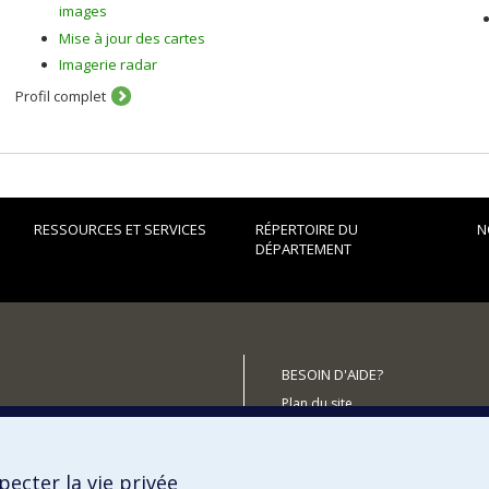
images
Mise à jour des cartes
Imagerie radar
Profil complet
RESSOURCES ET SERVICES
RÉPERTOIRE DU
N
DÉPARTEMENT
BESOIN D'AIDE?
Plan du site
utenir le Département?
Signaler une erreur
Accessibilité
ecter la vie privée