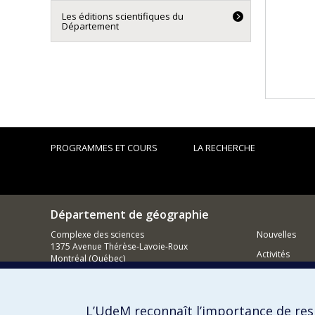
Les éditions scientifiques du
Département
PROGRAMMES ET COURS
LA RECHERCHE
Département de géographie
Complexe des sciences
Nouvelles
1375 Avenue Thérèse-Lavoie-Roux
Activités
Montréal (Québec)
H2V 0B3
Comment so
Nous joindre
L’UdeM reconnaît l’importance de resp
Courriel