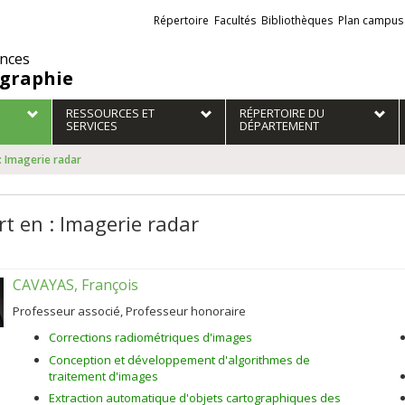
Liens
Répertoire
Facultés
Bibliothèques
Plan campus
externes
ences
graphie
RESSOURCES ET
RÉPERTOIRE DU
SERVICES
DÉPARTEMENT
: Imagerie radar
rt en : Imagerie radar
CAVAYAS, François
Professeur associé, Professeur honoraire
Corrections radiométriques d'images
Conception et développement d'algorithmes de
traitement d'images
Extraction automatique d'objets cartographiques des