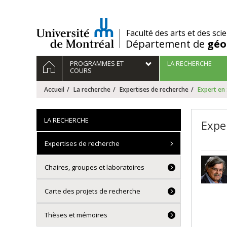
Passer
au
contenu
/
Faculté des arts et des sci
Département de
géo
Navigation
ACCUEIL
PROGRAMMES ET
LA RECHERCHE
principale
COURS
Accueil
La recherche
Expertises de recherche
Expert en 
LA RECHERCHE
Expe
Expertises de recherche
Chaires, groupes et laboratoires
Carte des projets de recherche
Thèses et mémoires