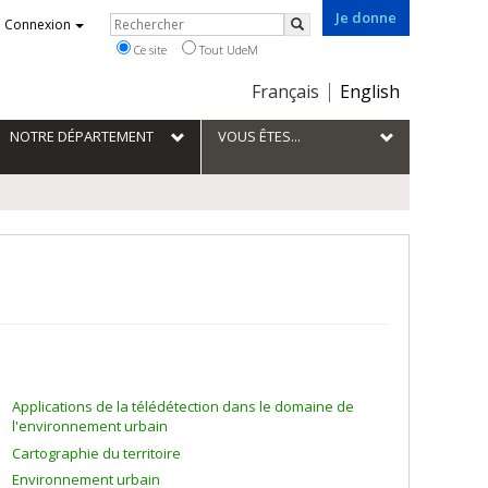
Je donne
Rechercher
Connexion
Rechercher
Ce site
Tout UdeM
Choix
Français
English
de
la
NOTRE DÉPARTEMENT
VOUS ÊTES...
langue
Applications de la télédétection dans le domaine de
l'environnement urbain
Cartographie du territoire
Environnement urbain