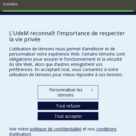
Activités
Comment soutenir le Département?
BESOIN D'AIDE?
L’UdeM reconnaît l’importance de respecter
Plan du site
la vie privée
Signaler une erreur
L’utilisation de témoins nous permet d’améliorer et de
Accessibilité
personnaliser votre expérience Web. Certains témoins sont
obligatoires pour assurer le fonctionnement et la sécurité
FACULTÉ DES ARTS ET DES SCIENCES
du site Web, alors que d’autres enregistrent vos
préférences. En acceptant tout, vous consentez à notre
Nos départements et écoles
utilisation de témoins pour mieux répondre à vos besoins.
Nos centres d'études
Personnaliser les
>
Nos programmes et cours
témoins
Tout refuser
Confidentialité
Tout accepter
Conditions d’utilisation
Paramètres des témoins
Voir notre
politique de confidentialité
et nos
conditions
Université de
Montréal
d’utilisation
.