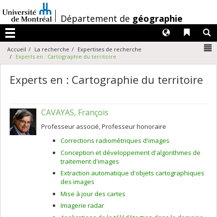
Passer
au
/
Département de
géographie
contenu
Langues
Liens 
R
Menu
N
Accueil
La recherche
Expertises de recherche
Experts en : Cartographie du territoire
Experts en : Cartographie du territoire
CAVAYAS, François
Professeur associé, Professeur honoraire
Corrections radiométriques d'images
Conception et développement d'algorithmes de
traitement d'images
Extraction automatique d'objets cartographiques
des images
Mise à jour des cartes
Imagerie radar