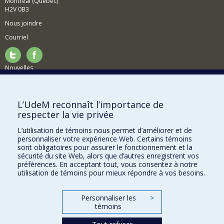
Montréal (Québec)
H2V 0B3
Nous joindre
Courriel
Nouvelles
Activités
Comment soutenir le Département?
L’UdeM reconnaît l’importance de
respecter la vie privée
BESOIN D'AIDE?
L’utilisation de témoins nous permet d’améliorer et de
Plan du site
personnaliser votre expérience Web. Certains témoins
Signaler une erreur
sont obligatoires pour assurer le fonctionnement et la
sécurité du site Web, alors que d’autres enregistrent vos
Accessibilité
préférences. En acceptant tout, vous consentez à notre
utilisation de témoins pour mieux répondre à vos besoins.
FACULTÉ DES ARTS ET DES SCIENCES
Nos départements et écoles
Personnaliser les
>
témoins
Nos centres d'études
Nos programmes et cours