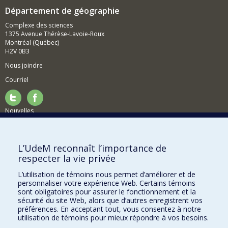
Département de géographie
Complexe des sciences
1375 Avenue Thérèse-Lavoie-Roux
Montréal (Québec)
H2V 0B3
Nous joindre
Courriel
Nouvelles
Activités
Comment soutenir le Département?
L’UdeM reconnaît l’importance de
respecter la vie privée
BESOIN D'AIDE?
L’utilisation de témoins nous permet d’améliorer et de
Plan du site
personnaliser votre expérience Web. Certains témoins
Signaler une erreur
sont obligatoires pour assurer le fonctionnement et la
sécurité du site Web, alors que d’autres enregistrent vos
Accessibilité
préférences. En acceptant tout, vous consentez à notre
utilisation de témoins pour mieux répondre à vos besoins.
FACULTÉ DES ARTS ET DES SCIENCES