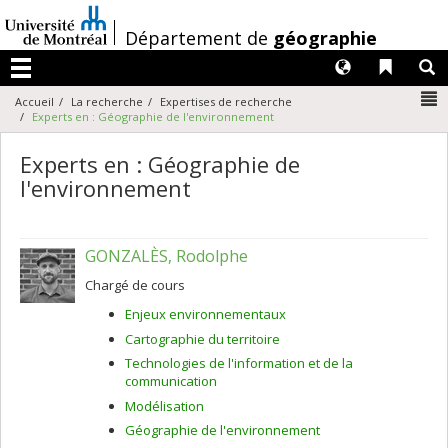
Passer
au
/
Département de
géographie
contenu
Langues
Liens 
R
Menu
N
Accueil
La recherche
Expertises de recherche
Experts en : Géographie de l'environnement
Experts en : Géographie de
l'environnement
GONZALÈS, Rodolphe
Chargé de cours
Enjeux environnementaux
Cartographie du territoire
Technologies de l'information et de la
communication
Modélisation
Géographie de l'environnement