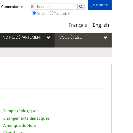
Je donne
Rechercher
Connexion
Rechercher
Ce site
Tout UdeM
Choix
Français
English
de
la
NOTRE DÉPARTEMENT
VOUS ÊTES...
langue
Temps géologiques
Changements climatiques
Amérique du Nord
Grand Nord