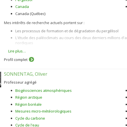
Canada
Canada (Québec)
Mes intérêts de recherche actuels portent sur :
Les processus de formation et de dégradation du pergélisol
L'étude des paléoclimats au cours des deux derniers millions d'
nordiques
Les propriétés géotechniques du pergélisol aux fins de l'aménage
Lire plus…
la dynamique des processus géomorphologiques
Profil complet
Le développement de stratégies d'adaptation et de techniques de 
dans un contexte de changement climatique notamment au Nuna
SONNENTAG, Oliver
La dynamique géomorphologique des environnements glaciaires et
de l'Alaska, Nunavut, nord du Québec)
Professeur agrégé
Biogéosciences atmosphériques
Région arctique
Région boréale
Mesures micro-météorologiques
Cycle du carbone
Cycle de l'eau