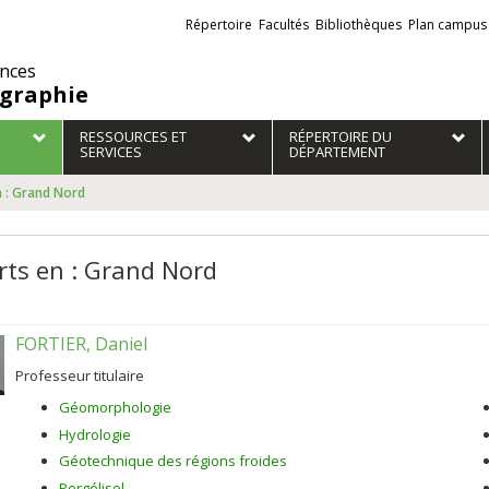
Liens
Répertoire
Facultés
Bibliothèques
Plan campus
externes
ences
graphie
RESSOURCES ET
RÉPERTOIRE DU
SERVICES
DÉPARTEMENT
n : Grand Nord
rts en : Grand Nord
FORTIER, Daniel
Professeur titulaire
Géomorphologie
Hydrologie
Géotechnique des régions froides
Pergélisol