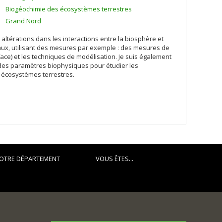
Biogéochimie des écosystèmes terrestres
Grand Nord
altérations dans les interactions entre la biosphère et
, utilisant des mesures par exemple : des mesures de
rface) et les techniques de modélisation. Je suis également
) des paramètres biophysiques pour étudier les
 écosystèmes terrestres.
OTRE DÉPARTEMENT
VOUS ÊTES...