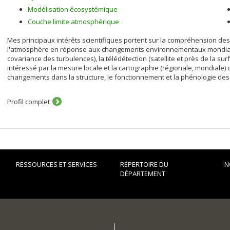
Modélisation écosystémique
Couche limite atmosphérique
Mes principaux intérêts scientifiques portent sur la compréhension des 
l'atmosphère en réponse aux changements environnementaux mondiaux
covariance des turbulences), la télédétection (satellite et près de la su
intéressé par la mesure locale et la cartographie (régionale, mondiale
changements dans la structure, le fonctionnement et la phénologie des
Profil complet
RESSOURCES ET SERVICES
RÉPERTOIRE DU
N
DÉPARTEMENT