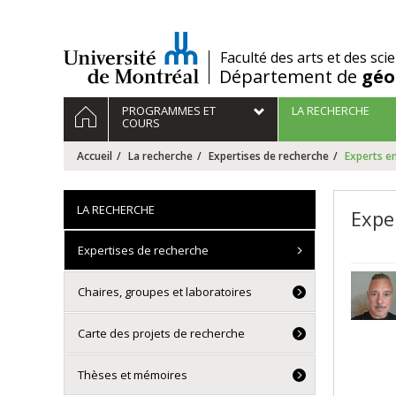
Passer
au
contenu
/
Faculté des arts et des sci
Département de
géo
Navigation
ACCUEIL
PROGRAMMES ET
LA RECHERCHE
principale
COURS
Accueil
La recherche
Expertises de recherche
Experts e
LA RECHERCHE
Expe
Expertises de recherche
Chaires, groupes et laboratoires
Carte des projets de recherche
Thèses et mémoires