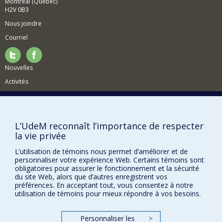
Montréal (Québec)
environnements glaciaires et périglaciaires tel
H2V 0B3
qu'étudiés en Amérique du nord (e.g. de l'Alaska,
Nous joindre
Nunavut, nord du Québec)
Courriel
Nouvelles
Activités
Comment soutenir le Département?
BESOIN D'AIDE?
L’UdeM reconnaît l’importance de respecter
Plan du site
la vie privée
Signaler une erreur
L’utilisation de témoins nous permet d’améliorer et de
Accessibilité
personnaliser votre expérience Web. Certains témoins sont
obligatoires pour assurer le fonctionnement et la sécurité
FACULTÉ DES ARTS ET DES SCIENCES
du site Web, alors que d’autres enregistrent vos
préférences. En acceptant tout, vous consentez à notre
utilisation de témoins pour mieux répondre à vos besoins.
Nos départements et écoles
Nos centres d'études
Personnaliser les
>