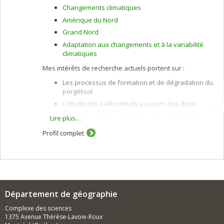
Changements climatiques
Amérique du Nord
Grand Nord
Adaptation aux changements et à la variabilité
climatiques
Mes intérêts de recherche actuels portent sur :
Les processus de formation et de dégradation du
pergélisol
L'étude des paléoclimats au cours des deux
derniers millions d'années et leur incidence sur la
Lire plus…
formation des paysages nordiques
Profil complet
Les propriétés géotechniques du pergélisol aux
fins de l'aménagement du territoire, de la gestion
des infrastructures et de la dynamique des
processus géomorphologiques
Le développement de stratégies d'adaptation et
de techniques de mitigation visant à prévenir la
dégradation du pergélisol dans un contexte de
Département de géographie
changement climatique notamment au Nunavik et
Complexe des sciences
au Yukon
1375 Avenue Thérèse-Lavoie-Roux
La dynamique géomorphologique des