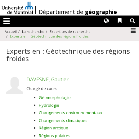
Passer
au
/
Département de
géographie
contenu
Langues
Liens 
R
Menu
N
Accueil
La recherche
Expertises de recherche
Experts en : Géotechnique des régions froides
Experts en : Géotechnique des régions
froides
DAVESNE, Gautier
Chargé de cours
Géomorphologie
Hydrologie
Changements environnementaux
Changements climatiques
Région arctique
Régions polaires