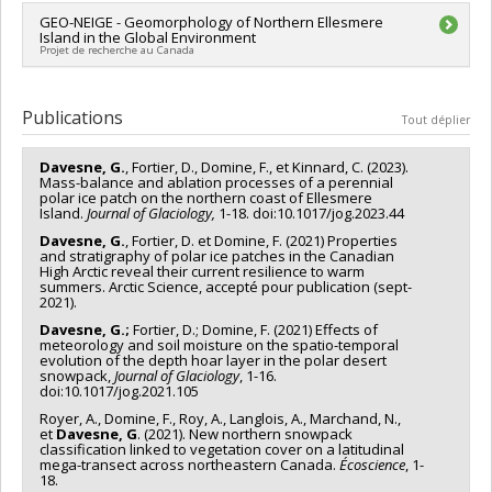
GEO-NEIGE - Geomorphology of Northern Ellesmere
Island in the Global Environment
Projet de recherche au Canada
Chercheur principal :
Daniel Fortier
,
Gautier Davesne
Publications
Tout déplier
The GEO-NEIGE research program is the geosystem segment
of the NEIGE project,
which aims at understanding the structure, processes,
Davesne, G.
, Fortier, D., Domine, F., et Kinnard, C. (2023).
Mass-balance and ablation processes of a perennial
interactions and biodiversity of
polar ice patch on the northern coast of Ellesmere
High Arctic ecosystems/geosystems and evaluate their
Island.
Journal of Glaciology,
1-18. doi:10.1017/jog.2023.44
behaviour in front of climate
Davesne, G.
, Fortier, D. et Domine, F. (2021) Properties
changes. This segment of the program studies the structures
and stratigraphy of polar ice patches in the Canadian
and processes driving the
High Arctic reveal their current resilience to warm
interactions between Ward Hunt Lake and its watershed, as
summers. Arctic Science, accepté pour publication (sept-
2021).
an example of landscape
control on lake dynamics. The research focuses on slope
Davesne, G.;
Fortier, D.; Domine, F. (2021) Effects of
morphology, flow paths and
meteorology and soil moisture on the spatio-temporal
evolution of the depth hoar layer in the polar desert
mass and energy transfer through the watershed and to the
snowpack,
Journal of Glaciology
, 1-16.
lake by geomorphologic,
doi:10.1017/jog.2021.105
hydrologic, and geochemical surveys.
Royer, A., Domine, F., Roy, A., Langlois, A., Marchand, N.,
et
Davesne, G
. (2021). New northern snowpack
classification linked to vegetation cover on a latitudinal
mega-transect across northeastern Canada.
Écoscience
, 1-
18.