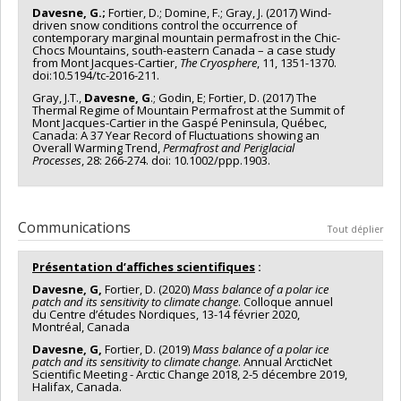
Davesne, G.;
Fortier, D.; Domine, F.; Gray, J. (2017) Wind-
driven snow conditions control the occurrence of
contemporary marginal mountain permafrost in the Chic-
Chocs Mountains, south-eastern Canada – a case study
from Mont Jacques-Cartier,
The
Cryosphere
, 11, 1351-1370.
doi:10.5194/tc-2016-211.
Gray, J.T.,
Davesne, G
.; Godin, E; Fortier, D. (2017) The
Thermal Regime of Mountain Permafrost at the Summit of
Mont Jacques-Cartier in the Gaspé Peninsula, Québec,
Canada: A 37 Year Record of Fluctuations showing an
Overall Warming Trend,
Permafrost and Periglacial
Processes
, 28: 266-274. doi: 10.1002/ppp.1903.
Communications
Tout déplier
Présentation d’affiches scientifiques
:
Davesne, G,
Fortier, D. (2020)
Mass balance of a polar ice
patch and its sensitivity to climate change
. Colloque annuel
du Centre d’études Nordiques, 13-14 février 2020,
Montréal, Canada
Davesne, G,
Fortier, D. (2019)
Mass balance of a polar ice
patch and its sensitivity to climate change
. Annual ArcticNet
Scientific Meeting - Arctic Change 2018, 2-5 décembre 2019,
Halifax, Canada.