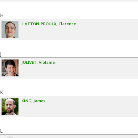
H
HATTON-PROULX
Clarence
J
JOLIVET
Violaine
K
KING
James
L