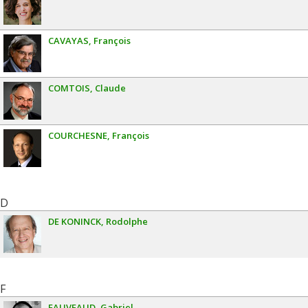
CAVAYAS
François
COMTOIS
Claude
COURCHESNE
François
D
DE KONINCK
Rodolphe
F
FAUVEAUD
Gabriel