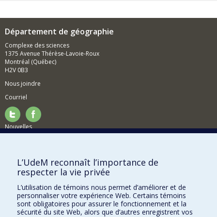
Département de géographie
Complexe des sciences
1375 Avenue Thérèse-Lavoie-Roux
Montréal (Québec)
H2V 0B3
Nous joindre
Courriel
Nouvelles
Activités
Comment soutenir le Département?
L’UdeM reconnaît l’importance de
respecter la vie privée
BESOIN D'AIDE?
L’utilisation de témoins nous permet d’améliorer et de
Plan du site
personnaliser votre expérience Web. Certains témoins
Signaler une erreur
sont obligatoires pour assurer le fonctionnement et la
sécurité du site Web, alors que d’autres enregistrent vos
Accessibilité