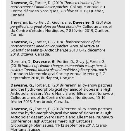
Davesne, G
., Fortier, D. (2019)
Characterization of the
northernmost Canadian ice patches
. Colloque annuel du
Centre d’études Nordiques, 7-8 février 2019, Québec,
Canada
Thévenin, E., Fortier, D., Godin, E. et
Davesne, G
. (2019)
Le
pergélisol marginal alpin au Mont Katahdin
. Colloque annuel
du Centre d’études Nordiques, 7-8 février 2019, Québec,
Canada
Davesne, G
., Fortier, D. (2018)
Characterization of the
northernmost Canadian ice patches
. Annual ArcticNet
Scientific Meeting - Arctic Change 2018, 8-12 décembre
2018, Ottawa, Canada.
Germain, D.,
Davesne, G
., Fortier, D., Gray, J., Fortin, G.
(2018)
Impact of climate change on mountain ecosystems in
eastern Canada: Multiscale and multidisciplinary Approach
.
European Meteorological Society Annual Meeting, 3-7
septembre 2018, Budapest, Hongrie.
Davesne, G
., Fortier, D. (2018) Perennial icy-snow patches
and the hydro-morphological dynamic of slopes in a High
Arctic polar desert (Ward Hunt Island, Ellesmere, Nunavut).
Colloque annuel du Centre d’études Nordiques, 15-16
février 2018, Sherbrook, Canada.
Davesne, G
., Fortier, D. (2017) Perennial icy-snow patches
and the hydro-morphological dynamic of slopes in a High
Arctic polar desert (Ward Hunt Island, Ellesmere, Nunavut).
Conférence High Altitudes meet High Latitudes:
Globalizing Polar Issues, 11-12 septembre 2017, Crans-
Montana, Suisse.