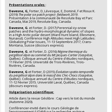
Présentations orales
:
Davesne, G,
Fortier, D, Lévesque, E, Dominé, F et Rioux K.
(2019)
The polar ice patch project- fieldwork 2019
.
Présentation à la communauté de Resolute Bay et Parc
Canada, Mai 2019, Resolute Bay, Canada.
Davesne, G
. et Fortier, D. (2017) Perennial icy-snow
patches and the hydro-morphological dynamic of slopes
in a High Arctic polar desert (Ward Hunt Island, Ellesmere,
Nunavut). Conférence High Altitudes meet High Latitudes:
Globalizing Polar Issues, 11-13 Septembre 2017, Crans-
Montana, Suisse (discours express).
Davesne, G.
et Fortier, D. (2016)
Régime thermique du
pergélisol alpin au sommet du Mt Jacques-Cartier (Gaspésie,
Québec).
Colloque annuel du Centre d'études nordiques,
11 Février 2016. Université de Trois-Rivières, Trois-
Rivières, Canada.
Davesne, G
et Fortier, D (2015)
Évolution spatio-temporelle
du pergélisol alpin dans le massif des Chic-Chocs (Gaspésie,
Québec).
Colloque annuel du Centre d'études nordiques,
11-12 Février 2015. Université Laval, Québec, Canada
(discours express).
Vulgarisation scientifique:
Article dans la revue Géolibre : Cap vers le toit du monde
(Automne 2020).
Conférencier-invité dans le cours Géologie de
l’environnement (UQAM) sur la recherche arctique