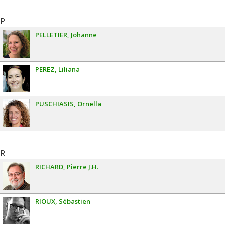
P
PELLETIER
Johanne
PEREZ
Liliana
PUSCHIASIS
Ornella
R
RICHARD
Pierre J.H.
RIOUX
Sébastien