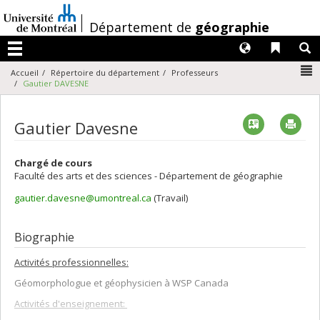
Passer
au
/
Département de
géographie
contenu
Langues
Liens 
R
Menu
N
Accueil
Répertoire du département
Professeurs
Gautier DAVESNE
Vcard
Imp
Gautier Davesne
Chargé de cours
Faculté des arts et des sciences - Département de géographie
gautier.davesne@umontreal.ca
(Travail)
Courriels
Biographie
Activités professionnelles:
Géomorphologue et géophysicien à WSP Canada
Activités d'enseignement: