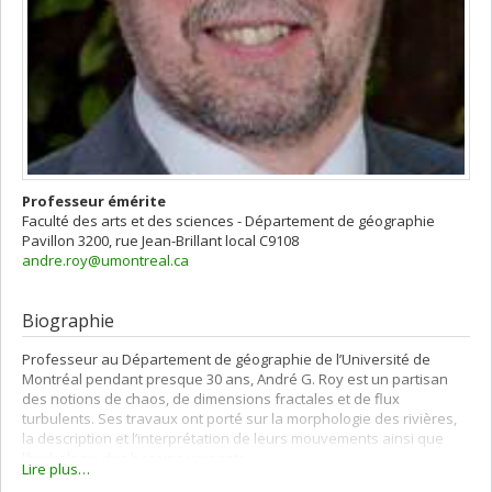
Professeur émérite
Faculté des arts et des sciences - Département de géographie
Pavillon 3200, rue Jean-Brillant
local C9108
andre.roy@umontreal.ca
Biographie
Professeur au Département de géographie de l’Université de
Montréal pendant presque 30 ans, André G. Roy est un partisan
des notions de chaos, de dimensions fractales et de flux
turbulents. Ses travaux ont porté sur la morphologie des rivières,
la description et l’interprétation de leurs mouvements ainsi que
l’hydrologie des bassins versants.
Lire plus…
Directeur du Département de géographie de l’UdeM pendant sept