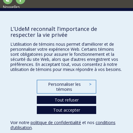
Nouvelles
Activités
Comment soutenir le Département?
L’UdeM reconnaît l’importance de
respecter la vie privée
BESOIN D'AIDE?
L’utilisation de témoins nous permet d’améliorer et de
Plan du site
personnaliser votre expérience Web. Certains témoins
Signaler une erreur
sont obligatoires pour assurer le fonctionnement et la
sécurité du site Web, alors que d’autres enregistrent vos
Accessibilité
préférences. En acceptant tout, vous consentez à notre
utilisation de témoins pour mieux répondre à vos besoins.
FACULTÉ DES ARTS ET DES SCIENCES
Nos départements et écoles
Personnaliser les
>
témoins
Nos centres d'études
Tout refuser
Nos programmes et cours
Tout accepter
Confidentialité
Voir notre
politique de confidentialité
et nos
conditions
Conditions d’utilisation
d’utilisation
.