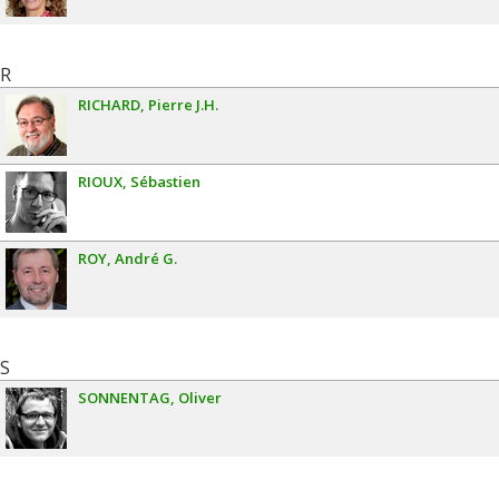
R
RICHARD
Pierre J.H.
RIOUX
Sébastien
ROY
André G.
S
SONNENTAG
Oliver