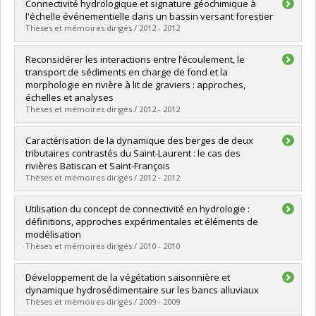
Diplômé(e) :
Chaput-Desrochers, Laurence
Connectivité hydrologique et signature géochimique à
Cycle :
Maîtrise
l'échelle événementielle dans un bassin versant forestier
Diplôme obtenu :
M. Sc.
Thèses et mémoires dirigés / 2012 - 2012
Lien vers le document dans Papyrus
Diplômé(e) :
L'Heureux, Caroline
Reconsidérer les interactions entre l’écoulement, le
Cycle :
Maîtrise
transport de sédiments en charge de fond et la
Diplôme obtenu :
M. Sc.
morphologie en rivière à lit de graviers : approches,
Lien vers le document dans Papyrus
échelles et analyses
Thèses et mémoires dirigés / 2012 - 2012
Diplômé(e) :
Marquis, Geneviève A.
Caractérisation de la dynamique des berges de deux
Cycle :
Doctorat
tributaires contrastés du Saint-Laurent : le cas des
Diplôme obtenu :
Ph. D.
rivières Batiscan et Saint-François
Lien vers le document dans Papyrus
Thèses et mémoires dirigés / 2012 - 2012
Diplômé(e) :
Tremblay, Michèle
Utilisation du concept de connectivité en hydrologie :
Cycle :
Maîtrise
définitions, approches expérimentales et éléments de
Diplôme obtenu :
M. Sc.
modélisation
Lien vers le document dans Papyrus
Thèses et mémoires dirigés / 2010 - 2010
Diplômé(e) :
Ali, Geneviève
Développement de la végétation saisonnière et
Cycle :
Doctorat
dynamique hydrosédimentaire sur les bancs alluviaux
Diplôme obtenu :
Ph. D.
Thèses et mémoires dirigés / 2009 - 2009
Lien vers le document dans Papyrus