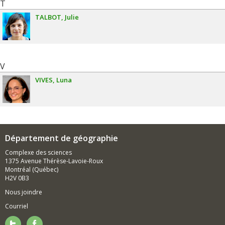
T
TALBOT
Julie
V
VIVES
Luna
Département de géographie
Complexe des sciences
1375 Avenue Thérèse-Lavoie-Roux
Montréal (Québec)
H2V 0B3
Nous joindre
Courriel