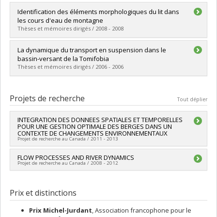
Diplômé(e) :
Lalonde, Olivier
Identification des éléments morphologiques du lit dans
Cycle :
Maîtrise
les cours d'eau de montagne
Diplôme obtenu :
M. Sc.
Thèses et mémoires dirigés / 2008 - 2008
Lien vers le document dans Papyrus
Diplômé(e) :
Thérien, Julie
La dynamique du transport en suspension dans le
Cycle :
Maîtrise
bassin-versant de la Tomifobia
Diplôme obtenu :
M. Sc.
Thèses et mémoires dirigés / 2006 - 2006
Lien vers le document dans Papyrus
Diplômé(e) :
Roberge, Sophie
Cycle :
Maîtrise
Projets de recherche
Tout déplier
Diplôme obtenu :
M. Sc.
Lien vers le document dans Papyrus
INTEGRATION DES DONNEES SPATIALES ET TEMPORELLES
POUR UNE GESTION OPTIMALE DES BERGES DANS UN
CONTEXTE DE CHANGEMENTS ENVIRONNEMENTAUX
Projet de recherche au Canada / 2011 - 2013
Chercheur principal :
FLOW PROCESSES AND RIVER DYNAMICS
André G. Roy
Projet de recherche au Canada / 2008 - 2012
Co-chercheurs :
Jeffrey Cardille
,
André St-Hilaire
Sources de financement :
Ouranos, Consortium sur la
Chercheur principal :
André G. Roy
climatologie régionale et l'adaptation aux changements
Prix et distinctions
climatiques
Programmes de subvention :
Prix Michel-Jurdant
, Association francophone pour le