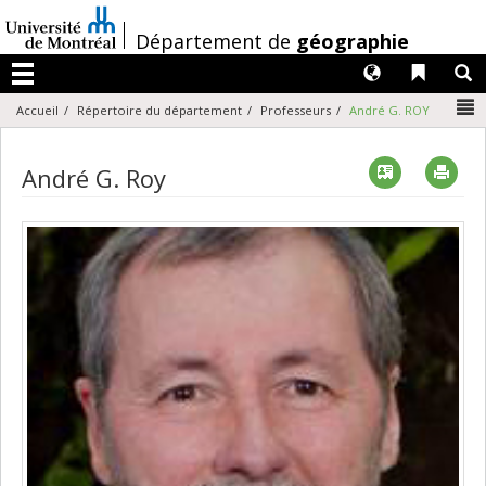
Passer
au
/
Département de
géographie
contenu
Langues
Liens 
R
Menu
N
Accueil
Répertoire du département
Professeurs
André G. ROY
Vcard
Imp
André G. Roy