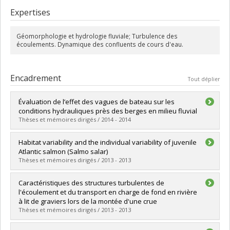
ans, il a été vice-doyen à la recherche à la Faculté des arts et des
Expertises
sciences de 2006 à 2008. Honoré à maintes reprises,
fellow
de la
Société royale canadienne de géographie, il a notamment reçu le
Prix d’excellence en enseignement de l’Association canadienne
Géomorphologie et hydrologie fluviale; Turbulence des
écoulements. Dynamique des confluents de cours d'eau.
des géographesetle prix Michel-Jurdant, de l’Acfas. En 2003, il est
devenu titulaire de la Chaire de recherche du Canada en
dynamique fluviale. Depuis 2011, il enseigne à la Faculté de
l’environnement de l’Université de Waterloo et assume les
Encadrement
Tout déplier
fonctions de doyen de cette unité.
Évaluation de l’effet des vagues de bateau sur les
conditions hydrauliques près des berges en milieu fluvial
Thèses et mémoires dirigés / 2014 - 2014
Diplômé(e) :
Péloquin-Guay, Mathilde
Habitat variability and the individual variability of juvenile
Cycle :
Maîtrise
Atlantic salmon (Salmo salar)
Diplôme obtenu :
M. Sc.
Thèses et mémoires dirigés / 2013 - 2013
Lien vers le document dans Papyrus
Diplômé(e) :
Roy, Mathieu
Caractéristiques des structures turbulentes de
Cycle :
Doctorat
l'écoulement et du transport en charge de fond en rivière
Diplôme obtenu :
Ph. D.
à lit de graviers lors de la montée d'une crue
Lien vers le document dans Papyrus
Thèses et mémoires dirigés / 2013 - 2013