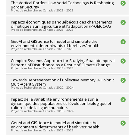
Sources de financement :
The Vertical Border: How Aerial Technology is Reshaping
FRQNT/Fonds de recherche du
Border Security
Québec - Nature et technologies (FQRNT)
Projet de recherche au Canada / 2025 - 2028
Programmes de subvention :
PVXXXXXX-(RS) Programme de
regroupements stratégiques
Chercheur principal :
Impacts économiques panquébécois des changements
Luna Vives
climatiques sur l'agriculture et l'adaptation (P-QEICCAA)
Co-chercheurs :
Liliana Perez
Projet de recherche au Canada / 2023 - 2026
Sources de financement :
CRSH/Conseil de recherches en
sciences humaines du Canada
Chercheur principal :
GeoAI and GIScience to model and simulate the
Terence Epule Epule
Programmes de subvention :
PV153480-Subventions de
environmental determinants of beehives’ health
Co-chercheurs :
Liliana Perez
développement Savoir
Projet de recherche au Canada / 2023 - 2025
Sources de financement :
FRQSC/Fonds de recherche du
Québec - Société et culture (FQRSC)
Chercheur principal :
Complex Systems Approach for Studying Spatiotemporal
Liliana Perez
Programmes de subvention :
PVXXXXXX-(AC) Actions
Patterns of Disturbance as a Result of Climate Change
Sources de financement :
MITACS Inc. , Ministère de
concertées - générique
Projet de recherche au Canada / 2016 - 2025
l’Enseignement supérieur
Programmes de subvention :
PVXXXXXX-Stage Accélération
Chercheur principal :
Towards Representation of Collective Memory: A Holonic
Liliana Perez
Québec - MITACS ,
Multi-Agent System
Sources de financement :
CRSNG/Conseil de recherches en
Projet de recherche au Canada / 2022 - 2024
sciences naturelles et génie du Canada (CRSNG)
Programmes de subvention :
PVX20965-(RGP) Programme de
Chercheur principal :
Impact de la variabilité environnementale sur la
Liliana Perez
subvention à la découverte individuelle ou de groupe
dynamique des populations et l’évolution biologique et
Sources de financement :
MITACS Inc.
culturelle de la lignée humaine.
Programmes de subvention :
PVXXXXXX-Stage Accélération
Projet de recherche au Canada / 2018 - 2024
Québec - MITACS
Chercheur principal :
GeoAI and GIScience to model and simulate the
Ariane Burke
environmental determinants of beehives’ health
Co-chercheurs :
Michelle Drapeau
,
Liliana Perez
,
Julien Riel-
Projet de recherche au Canada / 2023 - 2023
Salvatore
,
James King
,
Michael Bisson
,
Anne Devernal
,