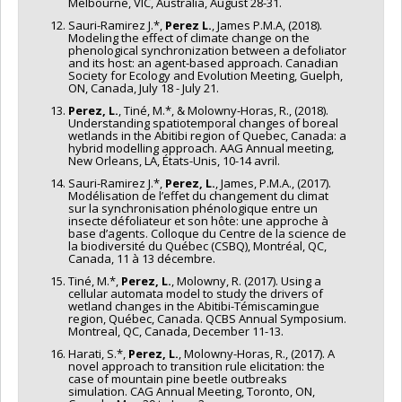
Melbourne, VIC, Australia, August 28-31.
Sauri-Ramirez J.*,
Perez L.
, James P.M.A, (2018).
Modeling the effect of climate change on the
phenological synchronization between a defoliator
and its host: an agent-based approach. Canadian
Society for Ecology and Evolution Meeting, Guelph,
ON, Canada, July 18 - July 21.
Perez, L.
, Tiné, M.*, & Molowny-Horas, R., (2018).
Understanding spatiotemporal changes of boreal
wetlands in the Abitibi region of Quebec, Canada: a
hybrid modelling approach. AAG Annual meeting,
New Orleans, LA, États-Unis, 10-14 avril.
Sauri-Ramirez J.*,
Perez, L.
, James, P.M.A., (2017).
Modélisation de l’effet du changement du climat
sur la synchronisation phénologique entre un
insecte défoliateur et son hôte: une approche à
base d’agents. Colloque du Centre de la science de
la biodiversité du Québec (CSBQ), Montréal, QC,
Canada, 11 à 13 décembre.
Tiné, M.*,
Perez, L.
, Molowny, R. (2017). Using a
cellular automata model to study the drivers of
wetland changes in the Abitibi-Témiscamingue
region, Québec, Canada. QCBS Annual Symposium.
Montreal, QC, Canada, December 11-13.
Harati, S.*,
Perez, L.
, Molowny-Horas, R., (2017). A
novel approach to transition rule elicitation: the
case of mountain pine beetle outbreaks
simulation. CAG Annual Meeting, Toronto, ON,