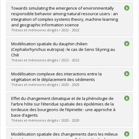
Diplômé(e) :
Katan, Jeffrey
Towards simulating the emergence of environmentally
Cycle :
Maîtrise
responsible behavior among natural resource users : an
Diplôme obtenu :
M. Sc.
integration of complex systems theory, machine learning
Lien vers le document dans Papyrus
and geographic information science
Thèses et mémoires dirigés / 2022 - 2022
Diplômé(e) :
Harati Asl, Saeed
Modélisation spatiale du dauphin chilien
Cycle :
Doctorat
(Cephalorhynchus eutropia) : le cas de Seno Skyring au
Diplôme obtenu :
Ph. D.
Chili
Lien vers le document dans Papyrus
Thèses et mémoires dirigés / 2022 - 2022
Diplômé(e) :
Demers, Simon
Modélisation complexe des interactions entre la
Cycle :
Maîtrise
végétation et le déplacement des sédiments
Diplôme obtenu :
M. Sc.
Thèses et mémoires dirigés / 2020 - 2020
Lien vers le document dans Papyrus
Diplômé(e) :
Gauvin-Bourdon, Phillipe
Effet du changement climatique et de la phénologie de
Cycle :
Maîtrise
l’arbre hôte sur l’étendue spatiale des épidémies de la
Diplôme obtenu :
M. Sc.
tordeuse des bourgeons de l’épinette : une approche à
Lien vers le document dans Papyrus
base d’agents
Thèses et mémoires dirigés / 2020 - 2020
Diplômé(e) :
Sauri Ramirez, Jennifer
Modélisation spatiale des changements dans les milieux
Cycle :
Maîtrise