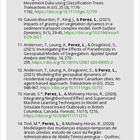
Movement Data using Classification Trees.
Transactions in GIS
, 25 (3), 1176-
1192,
https://doi.org/10.1111/tgis.12770
Gauvin-Bourdon, P., King, J., &
Perez, L
., (2021).
Impacts of grazing on vegetation dynamics in a
sediment transport complex model.
Earth Surface
Dynamics,
9 (1), 29-45,
https://doi.org/10.5194/esurf-
9-29-2021
Anderson, T., Leung, A.,
Perez, L.
, & Dragićević, S.,
(2021). Investigating the Effects of Panethnicity in
Geospatial Models of Segregation.
Applied Spatial
Analysis and Policy
, 14, 273-
295,
https://doi.org/10.1007/s12061-020-09355-2
Anderson, T., Leung, A., Dragicevic, S., &
Perez, L.,
(2021). Modeling the geospatial dynamics of
residential segregation in three Canadian cities: An
agent‐based approach.
Transactions in GIS
, 25(2),
948-967,
https://doi.org/10.1111/tgis.12712
Harati, S.*,
Perez, L.
, & Molowny-Horas, R., (2020).
Integrating Neighborhood Effect and Supervised
Machine Learning Techniques to Model and
Simulate Forest Insect Outbreaks in British
Columbia, Canada. Forests, 11(11), 1215,
https://doi.org/10.3390/f11111215
.
Tiné, M.*,
Perez, L.,
& Molowny-Horas, R., (2020).
Modelagem das mudanças espaço-temporais de
áreas úmidas: estudo de caso da Região
Administrativa de Abitibi-Témiscamingue – Québec,