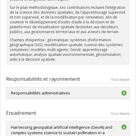
Sur le plan méthodologique, ses contributions incluent l’intégration
de la
science des données spatiales, de l’apprentissage supervisé
et non supervisé, et de la modélisation par simulation
, afin de
soutenir le développement d’outils d’aide à la décision et de
plateformes de visualisation spatiale destinées aux décideurs
publics, aux gestionnaires territoriaux et aux acteurs de terrain.
Champs d’expertise :
géomatique; systèmes d’information
géographique (SIG); modélisation spatiale; science des systèmes
complexes; modèles multi-agents; GeoAI; apprentissage
automatique; analyse spatiale environnementale; géosimulation;
aide à la décision spatiale.
Responsabilités et rayonnement
Tout déplier
Responsabilités administratives
Responsable du programme de D.E.S.S. en géomatique et
cartographie dynamique
Encadrement
Tout déplier
Harnessing geospatial artificial intelligence (GeoAI) and
complex systems science to sustain pollination in a