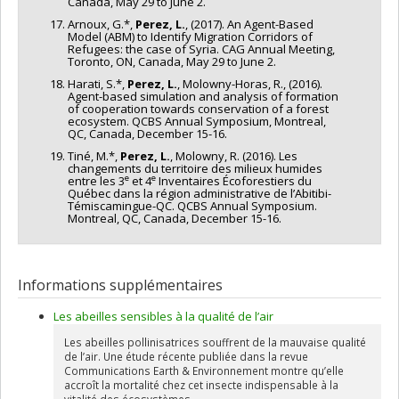
Canada, May 29 to June 2.
Arnoux, G.*,
Perez, L.
, (2017). An Agent-Based
Model (ABM) to Identify Migration Corridors of
Refugees: the case of Syria. CAG Annual Meeting,
Toronto, ON, Canada, May 29 to June 2.
Harati, S.*,
Perez, L.
, Molowny-Horas, R., (2016).
Agent-based simulation and analysis of formation
of cooperation towards conservation of a forest
ecosystem. QCBS Annual Symposium, Montreal,
QC, Canada, December 15-16.
Tiné, M.*,
Perez, L.
, Molowny, R. (2016). Les
changements du territoire des milieux humides
e
e
entre les 3
et 4
Inventaires Écoforestiers du
Québec dans la région administrative de l’Abitibi-
Témiscamingue-QC. QCBS Annual Symposium.
Montreal, QC, Canada, December 15-16.
Informations supplémentaires
Les abeilles sensibles à la qualité de l’air
Les abeilles pollinisatrices souffrent de la mauvaise qualité
de l’air. Une étude récente publiée dans la revue
Communications Earth & Environnement montre qu’elle
accroît la mortalité chez cet insecte indispensable à la
vitalité des écosystèmes.