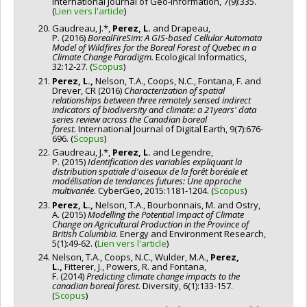
International Journal of Geo-Information, 7(9):335.
(
Lien vers l'article
)
Gaudreau, J.*,
Perez, L.
and Drapeau,
P. (2016)
BorealFireSim: A GIS-based Cellular Automata
Model of Wildfires for the Boreal Forest of Quebec in a
Climate Change Paradigm
.
Ecological Informatics,
32:12-27. (
Scopus
)
Perez, L.,
Nelson, T.A., Coops, N.C., Fontana, F. and
Drever, CR (2016)
Characterization of spatial
relationships between three remotely sensed indirect
indicators of biodiversity and climate: a 21years' data
series review across the Canadian boreal
forest
.
International Journal of Digital Earth, 9(7):676-
696. (
Scopus
)
Gaudreau, J.*,
Perez, L.
and Legendre,
P. (2015)
Identification des variables expliquant la
distribution spatiale d'oiseaux de la forêt boréale et
modélisation de tendances futures: Une approche
multivariée.
CyberGeo, 2015:1181-1204. (
Scopus
)
Perez, L.,
Nelson, T.A., Bourbonnais, M. and Ostry,
A. (2015)
Modelling the Potential Impact of Climate
Change on Agricultural Production in the Province of
British Columbia.
Energy and Environment Research,
5(1):49-62. (
Lien vers l'article
)
Nelson, T.A., Coops, N.C., Wulder, M.A.,
Perez,
L.,
Fitterer, J., Powers, R. and Fontana,
F. (2014)
Predicting climate change impacts to the
canadian boreal forest.
Diversity, 6(1):133-157.
(
Scopus
)