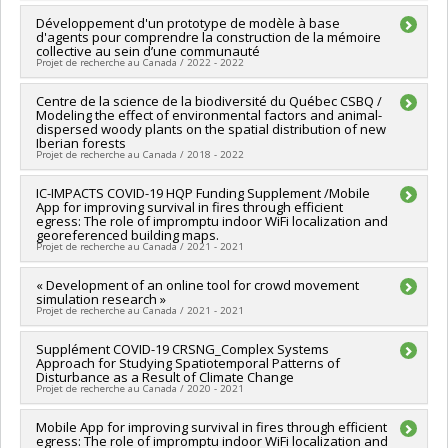
Matthew Peros
,
Francesco Pausata
Chercheur principal :
Développement d'un prototype de modèle à base
Liliana Perez
Sources de financement :
FRQSC/Fonds de recherche du
d'agents pour comprendre la construction de la mémoire
Québec - Société et culture (FQRSC)
collective au sein d’une communauté
Projet de recherche au Canada / 2022 - 2022
Programmes de subvention :
PVXXXXXX-(SE) Programme
Soutien aux équipes de recherche - Stade de développement
Chercheur principal :
Centre de la science de la biodiversité du Québec CSBQ /
Liliana Perez
: Renouvellement
Modeling the effect of environmental factors and animal-
Sources de financement :
MITACS Inc.
dispersed woody plants on the spatial distribution of new
Programmes de subvention :
PVXXXXXX-Stage Accélération
Iberian forests
Québec - MITACS
Projet de recherche au Canada / 2018 - 2022
Chercheur principal :
IC-IMPACTS COVID-19 HQP Funding Supplement /Mobile
Andrew Gonzalez
App for improving survival in fires through efficient
Co-chercheurs :
Liliana Perez
egress: The role of impromptu indoor WiFi localization and
Sources de financement :
FRQNT/Fonds de recherche du
georeferenced building maps.
Québec - Nature et technologies (FQRNT)
Projet de recherche au Canada / 2021 - 2021
Programmes de subvention :
PVXXXXXX-(RS) Programme de
regroupements stratégiques
Chercheur principal :
« Development of an online tool for crowd movement
Raja Sengupta
,
Naik Vinayak
simulation research »
Co-chercheurs :
Liliana Perez
Projet de recherche au Canada / 2021 - 2021
Sources de financement :
Secrétariat Inter-Conseil et
Réseaux des centres d'excellence (RCE)
Chercheur principal :
Supplément COVID-19 CRSNG_Complex Systems
Liliana Perez
Programmes de subvention :
PV143493-(RCE) Réseaux de
Approach for Studying Spatiotemporal Patterns of
Sources de financement :
MITACS Inc.
centres d'excellence
Disturbance as a Result of Climate Change
Programmes de subvention :
PVXXXXXX-Stage Accélération
Projet de recherche au Canada / 2020 - 2021
Québec - MITACS
Chercheur principal :
Mobile App for improving survival in fires through efficient
Liliana Perez
egress: The role of impromptu indoor WiFi localization and
Sources de financement :
CRSNG/Conseil de recherches en