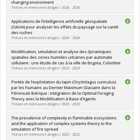
changing environment
Thèses et mémoires dirigés / 2026 - 2026
Diplômé(e) :
Mahdizadeh Gharakhanlou, Navid
Applications de l’intelligence artificielle géospatiale
Cycle :
Doctorat
(GéoIA) pour analyser les effets du paysage sur la santé
Diplôme obtenu :
Ph. D.
des ruches
Lien vers le document dans Papyrus
Thèses et mémoires dirigés / 2024 - 2024
Diplômé(e) :
Vadnais, Julien
Modélisation, simulation et analyse des dynamiques
Cycle :
Maîtrise
spatiales des zones humides urbaines par automate
Diplôme obtenu :
M. Sc.
cellulaire : une étude de cas à la ville de Bogota, Colombie
Lien vers le document dans Papyrus
Thèses et mémoires dirigés / 2023 - 2023
Diplômé(e) :
Cuellar Roncancio, Yenny Andrea
Portée de l’exploitation du lapin (Oryctolagus cuniculus)
Cycle :
Maîtrise
par les humains au Dernier Maximum Glaciaire dans la
Diplôme obtenu :
M. Sc.
Péninsule Ibérique : intégration de la Optimal Foraging
Lien vers le document dans Papyrus
Theory avec la Modélisation à Base d’Agents
Thèses et mémoires dirigés / 2023 - 2023
Diplômé(e) :
Seuru, Samuel
The prevalence of complexity in flammable ecosystems
Cycle :
Doctorat
and the application of complex systems theory to the
Diplôme obtenu :
Ph. D.
simulation of fire spread
Lien vers le document dans Papyrus
Thèses et mémoires dirigés / 2022 - 2022