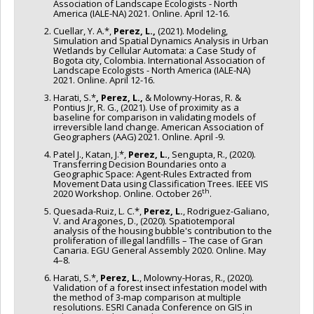
Association of Landscape Ecologists - North
America (IALE-NA) 2021. Online. April 12-16.
Cuellar, Y. A.*,
Perez, L.,
(2021). Modeling,
Simulation and Spatial Dynamics Analysis in Urban
Wetlands by Cellular Automata: a Case Study of
Bogota city, Colombia. International Association of
Landscape Ecologists - North America (IALE-NA)
2021. Online. April 12-16.
Harati, S.*
, Perez, L.,
& Molowny-Horas, R. &
Pontius Jr, R. G., (2021). Use of proximity as a
baseline for comparison in validating models of
irreversible land change. American Association of
Geographers (AAG) 2021. Online. April -9.
Patel J., Katan, J.*,
Perez, L.
, Sengupta, R., (2020).
Transferring Decision Boundaries onto a
Geographic Space: Agent-Rules Extracted from
Movement Data using Classification Trees. IEEE VIS
th
2020 Workshop. Online. October 26
.
Quesada-Ruiz, L. C.*,
Perez, L.
, Rodriguez-Galiano,
V. and Aragones, D., (2020). Spatiotemporal
analysis of the housing bubble's contribution to the
proliferation of illegal landfills – The case of Gran
Canaria. EGU General Assembly 2020. Online. May
4–8.
Harati, S.*,
Perez, L.
, Molowny-Horas, R., (2020).
Validation of a forest insect infestation model with
the method of 3-map comparison at multiple
resolutions. ESRI Canada Conference on GIS in