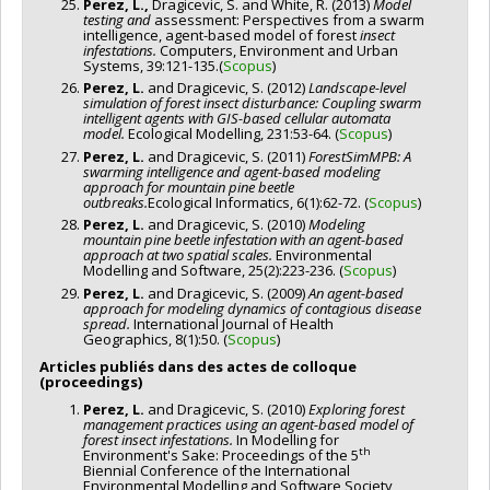
Perez, L.,
Dragicevic, S. and White, R. (2013)
Model
testing and
assessment: Perspectives from a swarm
intelligence, agent-based model of forest
insect
infestations.
Computers, Environment and Urban
Systems, 39:121-135.(
Scopus
)
Perez, L.
and Dragicevic, S. (2012)
Landscape-level
simulation of forest
insect disturbance: Coupling swarm
intelligent agents with GIS-based cellular automata
model.
Ecological Modelling, 231:53-64. (
Scopus
)
Perez, L.
and Dragicevic, S. (2011)
ForestSimMPB: A
swarming intelligence and agent-based modeling
approach for mountain pine beetle
outbreaks.
Ecological Informatics, 6(1):62-72. (
Scopus
)
Perez, L.
and Dragicevic, S. (2010)
Modeling
mountain pine beetle infestation with an agent-based
approach at two spatial scales.
Environmental
Modelling and Software, 25(2):223-236. (
Scopus
)
Perez, L.
and Dragicevic, S. (2009)
An agent-based
approach for modeling dynamics of contagious disease
spread.
International Journal of Health
Geographics, 8(1):50. (
Scopus
)
Articles publiés dans des actes de colloque
(proceedings)
Perez, L.
and Dragicevic, S. (2010)
Exploring forest
management practices
using an agent-based model of
forest insect infestations.
In Modelling for
th
Environment's Sake: Proceedings of the 5
Biennial Conference of the International
Environmental Modelling and Software Society,