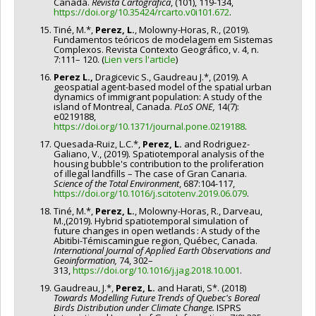
Canadá.
Revista Cartográfica
, (101), 119-134,
https://doi.org/10.35424/rcarto.v0i101.672
.
Tiné, M.*,
Perez, L.
, Molowny-Horas, R., (2019).
Fundamentos teóricos de modelagem em Sistemas
Complexos. Revista Contexto Geográfico, v. 4, n.
7:111– 120. (
Lien vers l'article
)
Perez L.,
Dragicevic S., Gaudreau J.*, (2019). A
geospatial agent-based model of the spatial urban
dynamics of immigrant population: A study of the
island of Montreal, Canada.
PLoS ONE,
14(7):
e0219188,
https://doi.org/10.1371/journal.pone.0219188
.
Quesada-Ruiz, L.C.*,
Perez, L.
and Rodriguez-
Galiano, V., (2019). Spatiotemporal analysis of the
housing bubble's contribution to the proliferation
of illegal landfills – The case of Gran Canaria.
Science of the Total Environment
, 687:104-117,
https://doi.org/10.1016/j.scitotenv.2019.06.079
.
Tiné, M.*,
Perez, L.
, Molowny-Horas, R., Darveau,
M.,(2019). Hybrid spatiotemporal simulation of
future changes in open wetlands : A study of the
Abitibi-Témiscamingue region, Québec, Canada.
International Journal of Applied Earth Observations and
Geoinformation,
74, 302–
313,
https://doi.org/10.1016/j.jag.2018.10.001
.
Gaudreau, J.*,
Perez, L.
and Harati, S*. (2018)
Towards Modelling Future Trends of Quebec's Boreal
Birds Distribution under Climate Change
.
ISPRS