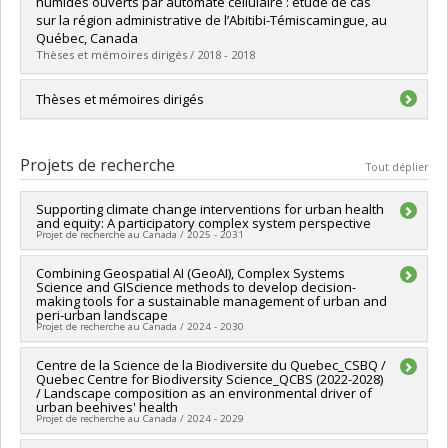
humides ouverts par automate cellulaire : étude de cas
Diplôme obtenu :
M. Sc.
sur la région administrative de l’Abitibi-Témiscamingue, au
Lien vers le document dans Papyrus
Québec, Canada
Thèses et mémoires dirigés / 2018 - 2018
Diplômé(e) :
De Oliveira Tine, Mariana
Thèses et mémoires dirigés
Cycle :
Maîtrise
Diplôme obtenu :
M. Sc.
Modélisation de répartition d’espèces aviaires et de feux en
Lien vers le document dans Papyrus
forêt boréale du Québec dans un contexte de changement
Projets de recherche
Tout déplier
climatique
Diplômé(e) :
Gaudreau, Jonathan
Supporting climate change interventions for urban health
and equity: A participatory complex system perspective
Cycle :
Maîtrise
Projet de recherche au Canada / 2025 - 2031
Diplôme obtenu :
M. Sc. - 2016
Chercheur principal :
Combining Geospatial AI (GeoAI), Complex Systems
Yan Kestens
Science and GIScience methods to develop decision-
Co-chercheurs :
Sébastien Lord
,
Liliana Perez
,
Cécile
making tools for a sustainable management of urban and
Aenishaenslin
,
Bouchra Nasri
,
Evelyne de Leeuw
,
Marie-
peri-urban landscape
Christine Therrien
,
Daniel Fuller
Projet de recherche au Canada / 2024 - 2030
Sources de financement :
IRSC/Instituts de recherche en
santé du Canada
Chercheur principal :
Centre de la Science de la Biodiversite du Quebec_CSBQ /
Liliana Perez
Quebec Centre for Biodiversity Science_QCBS (2022-2028)
Programmes de subvention :
PVXXXXXX-(PJT) Subvention
Sources de financement :
CRSNG/Conseil de recherches en
/ Landscape composition as an environmental driver of
Projet
sciences naturelles et génie du Canada (CRSNG)
urban beehives' health
Programmes de subvention :
PVX20965-(RGP) Programme de
Projet de recherche au Canada / 2024 - 2029
subvention à la découverte individuelle ou de groupe