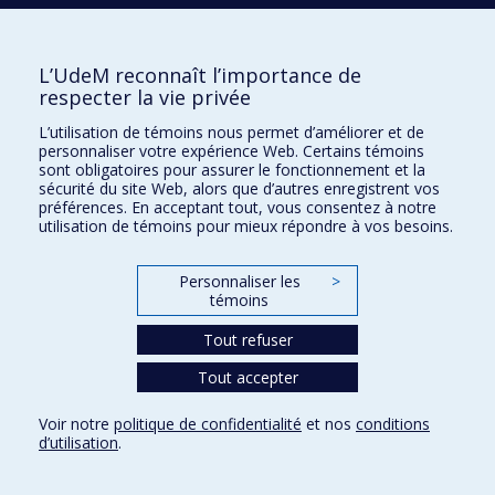
L’UdeM reconnaît l’importance de
T
respecter la vie privée
TALBOT
Julie
L’utilisation de témoins nous permet d’améliorer et de
personnaliser votre expérience Web. Certains témoins
sont obligatoires pour assurer le fonctionnement et la
sécurité du site Web, alors que d’autres enregistrent vos
préférences. En acceptant tout, vous consentez à notre
utilisation de témoins pour mieux répondre à vos besoins.
V
VIVES
Luna
Personnaliser les
>
témoins
Tout refuser
Tout accepter
Département de géographie
Voir notre
politique de confidentialité
et nos
conditions
Complexe des sciences
d’utilisation
.
1375 Avenue Thérèse-Lavoie-Roux
Montréal (Québec)
H2V 0B3