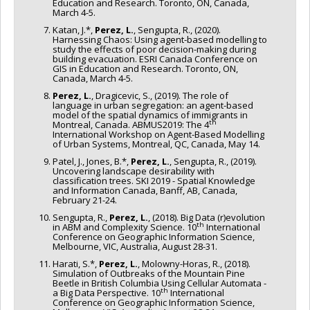
Education and Research. Toronto, ON, Canada,
March 4-5.
Katan, J.*,
Perez, L.
, Sengupta, R., (2020).
Harnessing Chaos: Using agent-based modelling to
study the effects of poor decision-making during
building evacuation. ESRI Canada Conference on
GIS in Education and Research. Toronto, ON,
Canada, March 4-5.
Perez, L.
, Dragicevic, S., (2019). The role of
language in urban segregation: an agent-based
model of the spatial dynamics of immigrants in
th
Montreal, Canada. ABMUS2019: The 4
International Workshop on Agent-Based Modelling
of Urban Systems, Montreal, QC, Canada, May 14.
Patel, J., Jones, B.*,
Perez, L.
, Sengupta, R., (2019).
Uncovering landscape desirability with
classification trees. SKI 2019 - Spatial Knowledge
and Information Canada, Banff, AB, Canada,
February 21-24.
Sengupta, R.,
Perez, L.
, (2018). Big Data (r)evolution
th
in ABM and Complexity Science. 10
International
Conference on Geographic Information Science,
Melbourne, VIC, Australia, August 28-31.
Harati, S.*,
Perez, L.
, Molowny-Horas, R., (2018).
Simulation of Outbreaks of the Mountain Pine
Beetle in British Columbia Using Cellular Automata -
th
a Big Data Perspective. 10
International
Conference on Geographic Information Science,