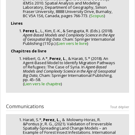
iEMSs 2010. Spatial Analysis and Modeling
Laboratory, Department of Geography, Simon
Fraser University, 8888 University Drive, Burnaby,
BC V5A 1S6, Canada, pages 766-773. (
Scopus
)
Livres
Perez L.
, L., Kim, E.-K., & Sengupta, R. (Eds.). (2018).
Agent-Based Models and Complexity Science in the Age
of Geospatial Big Data
. Cham: Springer International
Publishing (110 p.) (
Lien vers le livre
)
Chapitres de livre
Hébert, G. A.*,
Perez, L.
, & Harati, S.* (2018). An
Agent-Based Model to Identify Migration Pathways
of Refugees: The Case of Syria. In
Agent-Based
Models and Complexity Science in the Age of Geospatial
Big Data
, Cham: Springer International Publishing,
pp. 45–58.
(
Lien vers le chapitre
)
Communications
Tout déplier
Harati, S.*,
Perez, L.,
& Molowny-Horas, R.
&Pontius Jr, R. G., (2021). Validation of Irreversible
Spatially-Spreading Land Change Models – an
Example of Forest Insect Infestations. International