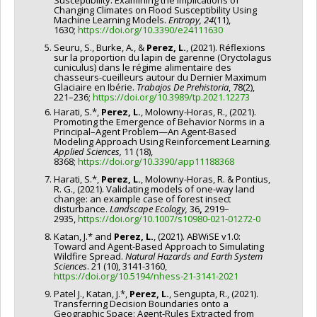
Susceptibility: Examining the Implications of
Changing Climates on Flood Susceptibility Using
Machine Learning Models.
Entropy,
24
(11),
1630;
https://doi.org/10.3390/e24111630
Seuru, S., Burke, A., &
Perez, L.
, (2021). Réflexions
sur la proportion du lapin de garenne (Oryctolagus
cuniculus) dans le régime alimentaire des
chasseurs-cueilleurs autour du Dernier Maximum
Glaciaire en Ibérie.
Trabajos De Prehistoria
, 78(2),
221–236;
https://doi.org/10.3989/tp.2021.12273
Harati, S.*,
Perez, L.
, Molowny-Horas, R., (2021).
Promoting the Emergence of Behavior Norms in a
Principal–Agent Problem—An Agent-Based
Modeling Approach Using Reinforcement Learning.
Applied Sciences,
11 (18),
8368;
https://doi.org/10.3390/app11188368
Harati, S.*,
Perez, L.
, Molowny-Horas, R. & Pontius,
R. G., (2021). Validating models of one-way land
change: an example case of forest insect
disturbance.
Landscape Ecology,
36
,
2919–
2935,
https://doi.org/10.1007/s10980-021-01272-0
Katan, J.* and
Perez, L.
, (2021). ABWiSE v1.0:
Toward and Agent-Based Approach to Simulating
Wildfire Spread.
Natural Hazards and Earth System
Sciences
. 21 (10), 3141-3160,
https://doi.org/10.5194/nhess-21-3141-2021
Patel J., Katan, J.*,
Perez, L.
, Sengupta, R., (2021).
Transferring Decision Boundaries onto a
Geographic Space: Agent-Rules Extracted from