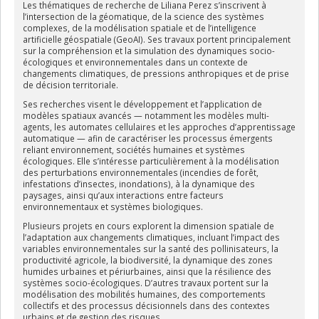
Les thématiques de recherche de
Liliana Perez
s’inscrivent à
l’intersection de la géomatique, de la science des systèmes
complexes, de la modélisation spatiale et de l’intelligence
artificielle géospatiale (GeoAI). Ses travaux portent principalement
sur la compréhension et la simulation des dynamiques socio-
écologiques et environnementales dans un contexte de
changements climatiques, de pressions anthropiques et de prise
de décision territoriale.
Ses recherches visent le
développement et l’application de
modèles spatiaux avancés
— notamment les modèles multi-
agents, les automates cellulaires et les approches d’apprentissage
automatique — afin de caractériser les processus émergents
reliant environnement, sociétés humaines et systèmes
écologiques. Elle s’intéresse particulièrement à la modélisation
des perturbations environnementales (incendies de forêt,
infestations d’insectes, inondations), à la dynamique des
paysages, ainsi qu’aux interactions entre facteurs
environnementaux et systèmes biologiques.
Plusieurs projets en cours explorent la
dimension spatiale de
l’adaptation aux changements climatiques
, incluant l’impact des
variables environnementales sur la santé des pollinisateurs, la
productivité agricole, la biodiversité, la dynamique des zones
humides urbaines et périurbaines, ainsi que la résilience des
systèmes socio-écologiques. D’autres travaux portent sur la
modélisation des mobilités humaines, des comportements
collectifs et des processus décisionnels dans des contextes
urbains et de gestion des risques.