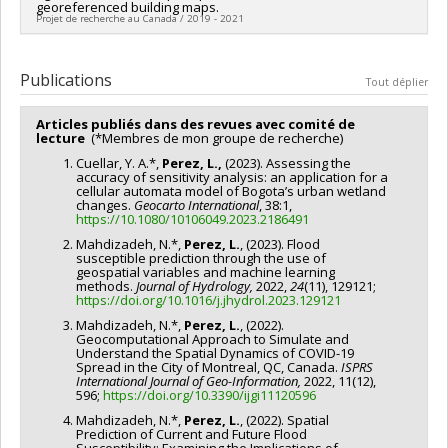
georeferenced building maps.
sciences naturelles et génie du Canada (CRSNG)
Projet de recherche au Canada / 2019 - 2021
Programmes de subvention :
PVXXXXXX-Supplément à l’appui
des étudiants, des stagiaires postdoctoraux et du personnel
Chercheur principal :
Liliana Perez
de soutien à la recherche COVID-19
Co-chercheurs :
Raja Sengupta
,
Naik Vinayak
Publications
Tout déplier
Sources de financement :
Secrétariat Inter-Conseil et
Réseaux des centres d'excellence (RCE)
Articles publiés dans des revues avec comité de
Programmes de subvention :
PV143493-(RCE) Réseaux de
lecture
(*Membres de mon groupe de recherche)
centres d'excellence
Cuellar, Y. A.*,
Perez, L.,
(2023). Assessing the
accuracy of sensitivity analysis: an application for a
cellular automata model of Bogota’s urban wetland
changes.
Geocarto International
, 38:1,
https://
10.1080/10106049.2023.2186491
Mahdizadeh, N.*,
Perez, L.
, (2023). Flood
susceptible prediction through the use of
geospatial variables and machine learning
methods.
Journal of Hydrology,
2022,
24
(11), 129121;
https://doi.org/10.1016/j.jhydrol.2023.129121
Mahdizadeh, N.*,
Perez, L.
, (2022).
Geocomputational Approach to Simulate and
Understand the Spatial Dynamics of COVID-19
Spread in the City of Montreal, QC, Canada.
ISPRS
International Journal of Geo-Information​,
2022, 11(12),
596;
https://doi.org/10.3390/ijgi11120596
Mahdizadeh, N.*,
Perez, L.
, (2022). Spatial
Prediction of Current and Future Flood