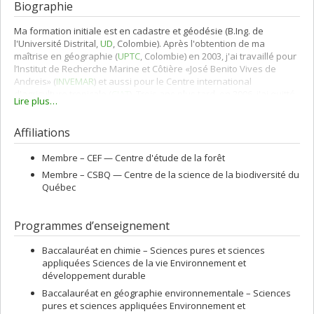
Biographie
Ma formation initiale est en cadastre et géodésie (B.Ing. de
l'Université Distrital,
UD
, Colombie). Après l'obtention de ma
maîtrise en géographie (
UPTC
, Colombie) en 2003, j'ai travaillé pour
l’Institut de Recherche Marine et Côtière «José Benito Vives de
Andreis» (
INVEMAR
) et aussi pour le Centre international
d'agriculture tropicale (
CIAT
). Trois ans plus tard, en 2006, j'ai quitté
Lire plus…
la Colombie pour m’installer au Canada et commencer un doctorat
en géographie avec spécialisation en modélisation de systèmes
Affiliations
complexes à l’université Simon Fraser (
SFU
), sous la direction du Dr
Suzana Dragicevic (
SAMLab
). Dans cette thèse j'ai abordé le sujet
de la modélisation spatiale et temporelle des épidémies des
Membre –
CEF — Centre d'étude de la forêt
insectes et leurs comportements complexes. À la suite de
Membre –
CSBQ — Centre de la science de la biodiversité du
l'obtention de mon doctorat en 2011, j'ai entrepris mes études de
Québec
post doctorat à l’Université de la Colombie-Britannique (2011) et
aussi à l’Université de Victoria (2011-2013) où j'ai travaillé sur des
questions liées à la relation spatiale et temporelle entre les
Programmes d’enseignement
changements d’indicateurs indirects de la biodiversité et du
changement climatique.
Baccalauréat en chimie – Sciences pures et sciences
appliquées Sciences de la vie Environnement et
développement durable
Baccalauréat en géographie environnementale – Sciences
pures et sciences appliquées Environnement et