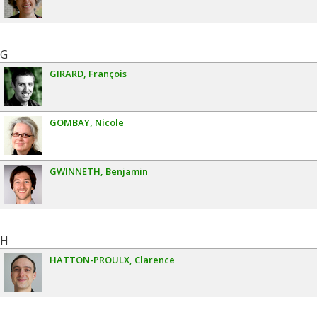
G
GIRARD
François
GOMBAY
Nicole
GWINNETH
Benjamin
H
HATTON-PROULX
Clarence