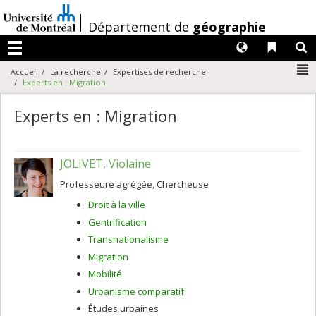
Passer
au
/
Département de
géographie
contenu
Langues
Liens 
R
Menu
N
Accueil
La recherche
Expertises de recherche
Experts en : Migration
Experts en : Migration
JOLIVET, Violaine
Professeure agrégée, Chercheuse
Droit à la ville
Gentrification
Transnationalisme
Migration
Mobilité
Urbanisme comparatif
Études urbaines