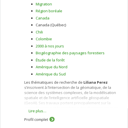
Migration
Région boréale
Canada
Canada (Québec)
Chili
Colombie
2000 à nos jours
Biogéographie des paysages forestiers
Étude de la forêt
Amérique du Nord
Amérique du Sud
Les thématiques de recherche de
Liliana Perez
s’inscrivent à l’intersection de la géomatique, de la
science des systèmes complexes, de la modélisation
spatiale et de l’intelligence artificielle géospatiale
(GeoAI). Ses travaux portent principalement sur la
compréhension et la simulation des dynamiques socio-
Lire plus…
écologiques et environnementales dans un contexte de
changements climatiques, de pressions anthropiques et
Profil complet
de prise de décision territoriale.