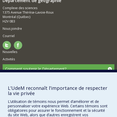
Département de géographie
Sur le plan méthodologique, ses contributions incluent
l’intégration de la
science des données spatiales, de
Complexe des sciences
l’apprentissage supervisé et non supervisé, et de
1375 Avenue Thérèse-Lavoie-Roux
la modélisation par simulation
, afin de soutenir le
Montréal (Québec)
développement d’outils d’aide à la décision et de
H2V 0B3
plateformes de visualisation spatiale destinées aux
décideurs publics, aux gestionnaires territoriaux et aux
Nous joindre
acteurs de terrain.
Courriel
Champs d’expertise :
géomatique; systèmes
d’information géographique (SIG); modélisation spatiale;
science des systèmes complexes; modèles multi-agents;
Nouvelles
GeoAI; apprentissage automatique; analyse spatiale
Activités
environnementale; géosimulation; aide à la décision
spatiale.
Comment soutenir le Département?
BESOIN D'AIDE?
Plan du site
L’UdeM reconnaît l’importance de respecter
Signaler une erreur
la vie privée
Accessibilité
L’utilisation de témoins nous permet d’améliorer et de
personnaliser votre expérience Web. Certains témoins sont
FACULTÉ DES ARTS ET DES SCIENCES
obligatoires pour assurer le fonctionnement et la sécurité
du site Web, alors que d’autres enregistrent vos