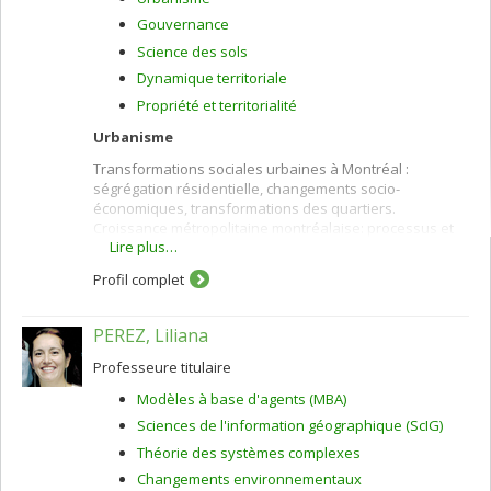
Gouvernance
Science des sols
Dynamique territoriale
Propriété et territorialité
Urbanisme
Transformations sociales urbaines à Montréal :
ségrégation résidentielle, changements socio-
économiques, transformations des quartiers.
Croissance métropolitaine montréalaise: processus et
Lire plus…
changements (ville centrale, banlieues), changements
dans l'utilisation du sol, impacts de l'étalement urbain.
Profil complet
Gouvernance. Qualité de vie.
Géographie
PEREZ, Liliana
Transformations sociales urbaines à Montréal :
Professeure titulaire
ségrégation résidentielle, changements socio-
économiques, transformations des quartiers.
Modèles à base d'agents (MBA)
Croissance métropolitaine montréalaise: processus et
Sciences de l'information géographique (ScIG)
changements (ville centrale, banlieues), changements
dans l'utilisation du sol, impacts de l'étalement urbain.
Théorie des systèmes complexes
Agriculture périurbaine et développement durable.
Changements environnementaux
Gouvernance. Qualité de vie.