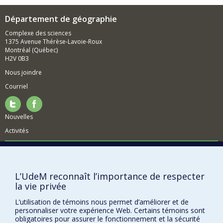
données probantes pour appuyer la prise de décisions
pour le développement durable dans les pays en
Département de géographie
développement et au Canada.
Complexe des sciences
1375 Avenue Thérèse-Lavoie-Roux
Montréal (Québec)
H2V 0B3
Nous joindre
Courriel
Nouvelles
Activités
Comment soutenir le Département?
BESOIN D'AIDE?
L’UdeM reconnaît l’importance de respecter
Plan du site
la vie privée
Signaler une erreur
L’utilisation de témoins nous permet d’améliorer et de
Accessibilité
personnaliser votre expérience Web. Certains témoins sont
obligatoires pour assurer le fonctionnement et la sécurité