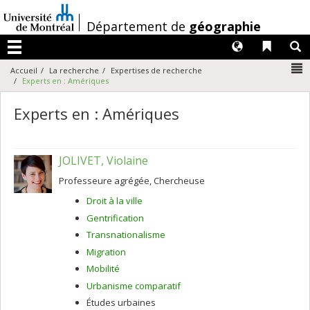
Passer
au
/
Département de
géographie
contenu
Langues
Liens 
R
Menu
N
Accueil
La recherche
Expertises de recherche
Experts en : Amériques
Experts en : Amériques
JOLIVET, Violaine
Professeure agrégée, Chercheuse
Droit à la ville
Gentrification
Transnationalisme
Migration
Mobilité
Urbanisme comparatif
Études urbaines