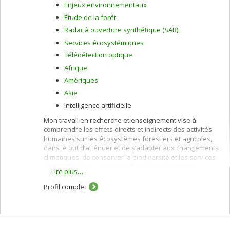
Enjeux environnementaux
Étude de la forêt
Radar à ouverture synthétique (SAR)
Services écosystémiques
Télédétection optique
Afrique
Amériques
Asie
Intelligence artificielle
Mon travail en recherche et enseignement vise à
comprendre les effets directs et indirects des activités
humaines sur les écosystèmes forestiers et agricoles,
dans le but d’atténuer et de s’adapter aux changements
climatiques, de conserver la biodiversité et les services
écosystémiques, ainsi que d’améliorer la gestion
Lire plus…
environnementale.
Profil complet
Ces intérêts sont poursuivis via l’application de la
télédétection et l’intelligence artificelle (IA), à laquelle
s’ajoute l’intégration de différentes méthodes de
collecte de données de terrain pour développer et
valider les modèles, et sont orientés à fournir des