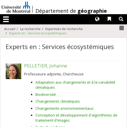
Passer
au
/
Département de
géographie
contenu
Langues
Liens 
R
Menu
N
Accueil
La recherche
Expertises de recherche
Experts en : Services écosystémiques
Experts en : Services écosystémiques
PELLETIER, Johanne
Professeure adjointe, Chercheuse
Adaptation aux changements et à la variabilité
climatiques
Biodiversité
Changements climatiques
Changements environnementaux
Conception et développement d'algorithmes de
traitement d'images