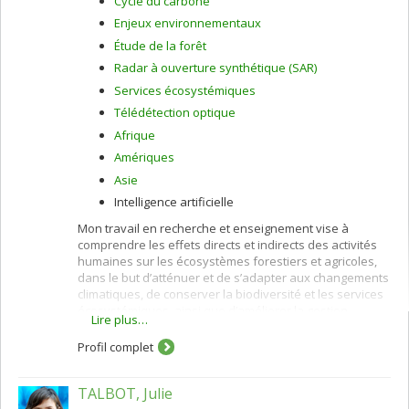
Cycle du carbone
Enjeux environnementaux
Étude de la forêt
Radar à ouverture synthétique (SAR)
Services écosystémiques
Télédétection optique
Afrique
Amériques
Asie
Intelligence artificielle
Mon travail en recherche et enseignement vise à
comprendre les effets directs et indirects des activités
humaines sur les écosystèmes forestiers et agricoles,
dans le but d’atténuer et de s’adapter aux changements
climatiques, de conserver la biodiversité et les services
écosystémiques, ainsi que d’améliorer la gestion
Lire plus…
environnementale.
Profil complet
Ces intérêts sont poursuivis via l’application de la
télédétection et l’intelligence artificelle (IA), à laquelle
s’ajoute l’intégration de différentes méthodes de
TALBOT, Julie
collecte de données de terrain pour développer et