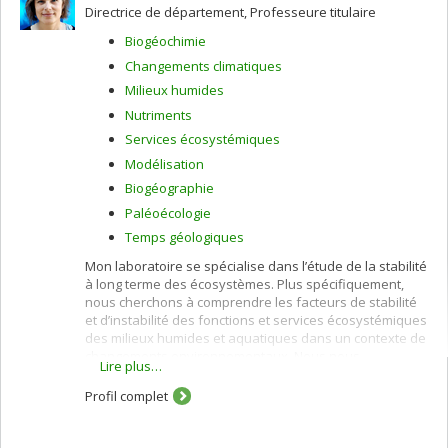
valider les modèles, et sont orientés à fournir des
Directrice de département, Professeure titulaire
données probantes pour appuyer la prise de décisions
Biogéochimie
pour le développement durable dans les pays en
développement et au Canada.
Changements climatiques
Milieux humides
Nutriments
Services écosystémiques
Modélisation
Biogéographie
Paléoécologie
Temps géologiques
Mon laboratoire se spécialise dans l’étude de la stabilité
à long terme des écosystèmes. Plus spécifiquement,
nous cherchons à comprendre les facteurs de stabilité
et d’instabilité des fonctions et services écosystémiques
des milieux humides et aquatiques dans un contexte de
changements environnementaux. Nous nous
Lire plus…
intéressons à la fois aux changements à long terme
(siècles –millénaires) et aux changements à moyen
Profil complet
terme (années – décennies). Pour ce faire, nous
utilisons diverses techniques, incluant la
micropaléontologie, les mesures biogéochimiques, les