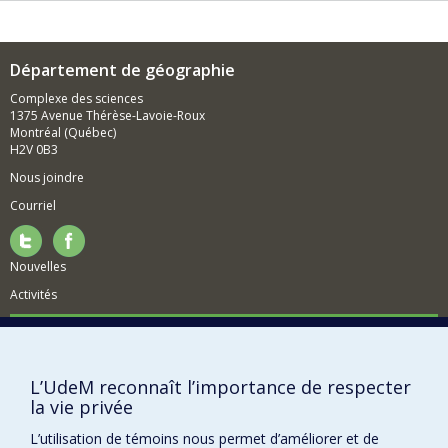
inventaires végétaux et la modélisation.
Un autre axe de nos recherches couvre les impacts
environnementaux des activités de recherche
Département de géographie
scientifique. Nous nous intéressons ainsi aux concepts
Complexe des sciences
d'empreinte carbone et d'empreinte azote, appliqués
1375 Avenue Thérèse-Lavoie-Roux
aux institutions.
Montréal (Québec)
H2V 0B3
Nous joindre
Courriel
Nouvelles
Activités
Comment soutenir le Département?
BESOIN D'AIDE?
L’UdeM reconnaît l’importance de respecter
Plan du site
la vie privée
Signaler une erreur
L’utilisation de témoins nous permet d’améliorer et de