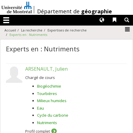
Passer
au
/
Département de
géographie
contenu
Langues
Liens 
R
Menu
N
Accueil
La recherche
Expertises de recherche
Experts en : Nutriments
Experts en : Nutriments
ARSENAULT, Julien
Chargé de cours
Biogéochimie
Tourbières
Milieux humides
Eau
Cycle du carbone
Nutriments
Profil complet