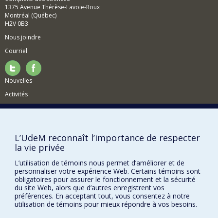
1375 Avenue Thérèse-Lavoie-Roux
Projets en cours
Montréal (Québec)
H2V 0B3
Synthèses de l'histoire postglalciaire de la
végétation et du climat du Québec à l'échelle des
Nous joindre
millénaires
Courriel
La végétation tardiglaciaire du lac aux Castors au
Parc du mont Royal, Montréal.
La végétation des environs des lacs Saint-Paul et
Nouvelles
aux Outardes durant l'Holocène supérieur.
Activités
L'histoire postglaciaire de la végétation et du
milieu au mont Saint-Hilaire.
Comment soutenir le Département?
L'histoire holocène de la végétation et du milieu
dans la région de Lanoraie.
BESOIN D'AIDE?
L’UdeM reconnaît l’importance de respecter
Plan du site
la vie privée
Signaler une erreur
L’utilisation de témoins nous permet d’améliorer et de
Accessibilité
personnaliser votre expérience Web. Certains témoins sont
obligatoires pour assurer le fonctionnement et la sécurité
FACULTÉ DES ARTS ET DES SCIENCES
du site Web, alors que d’autres enregistrent vos
préférences. En acceptant tout, vous consentez à notre
utilisation de témoins pour mieux répondre à vos besoins.
Nos départements et écoles