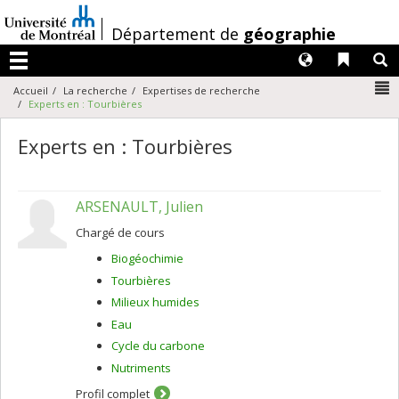
Passer
au
/
Département de
géographie
contenu
Langues
Liens 
R
Menu
N
Accueil
La recherche
Expertises de recherche
Experts en : Tourbières
Experts en : Tourbières
ARSENAULT, Julien
Chargé de cours
Biogéochimie
Tourbières
Milieux humides
Eau
Cycle du carbone
Nutriments
Profil complet