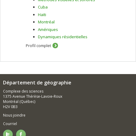
Cuba
Haïti
Montréal
Amériques
Dynamiques résidentielles
Profil complet
Département de géographie
Complexe des sciences
1375 Avenue Thérèse-Lavoie-Roux
Montréal (Québec)
H2V 0B3
Nous joindre
Courriel