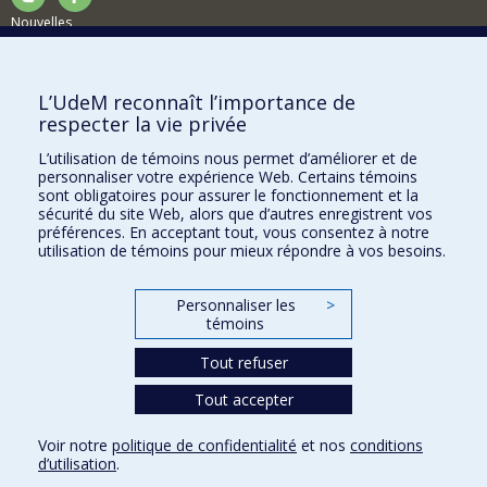
Nouvelles
Activités
Comment soutenir le Département?
L’UdeM reconnaît l’importance de
respecter la vie privée
BESOIN D'AIDE?
L’utilisation de témoins nous permet d’améliorer et de
Plan du site
personnaliser votre expérience Web. Certains témoins
Signaler une erreur
sont obligatoires pour assurer le fonctionnement et la
sécurité du site Web, alors que d’autres enregistrent vos
Accessibilité
préférences. En acceptant tout, vous consentez à notre
utilisation de témoins pour mieux répondre à vos besoins.
FACULTÉ DES ARTS ET DES SCIENCES
Nos départements et écoles
Personnaliser les
>
témoins
Nos centres d'études
Tout refuser
Nos programmes et cours
Tout accepter
Confidentialité
Voir notre
politique de confidentialité
et nos
conditions
Conditions d’utilisation
d’utilisation
.
Paramètres des témoins