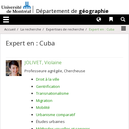
Passer
au
/
Département de
géographie
contenu
Langues
Liens 
R
Menu
N
Accueil
La recherche
Expertises de recherche
Expert en : Cuba
Expert en : Cuba
JOLIVET, Violaine
Professeure agrégée, Chercheuse
Droit à la ville
Gentrification
Transnationalisme
Migration
Mobilité
Urbanisme comparatif
Études urbaines
Méthodes visuelles et sonores