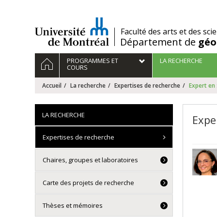
Passer
au
contenu
/
Faculté des arts et des sci
Département de
géo
Navigation
ACCUEIL
PROGRAMMES ET
LA RECHERCHE
principale
COURS
Accueil
La recherche
Expertises de recherche
Expert en 
LA RECHERCHE
Expe
Expertises de recherche
Chaires, groupes et laboratoires
Carte des projets de recherche
Thèses et mémoires