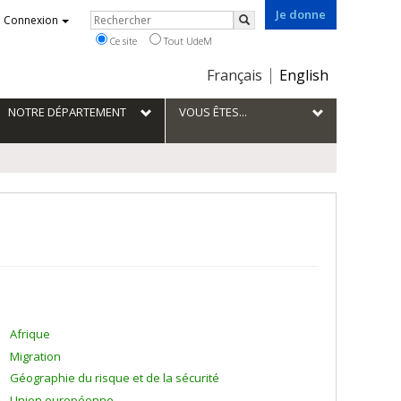
Je donne
Rechercher
Connexion
Rechercher
Ce site
Tout UdeM
Choix
Français
English
de
la
NOTRE DÉPARTEMENT
VOUS ÊTES...
langue
Afrique
Migration
Géographie du risque et de la sécurité
Union européenne