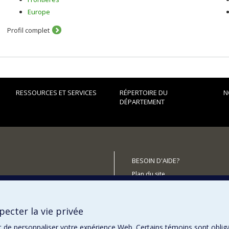
Europe
Profil complet
RESSOURCES ET SERVICES
RÉPERTOIRE DU
N
DÉPARTEMENT
BESOIN D'AIDE?
Plan du site
utenir le Département?
Signaler une erreur
Accessibilité
ecter la vie privée
t de personnaliser votre expérience Web. Certains témoins sont oblig