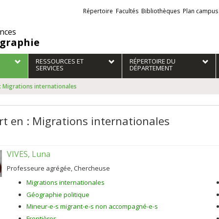
Liens
Répertoire
Facultés
Bibliothèques
Plan campus
externes
ences
graphie
RESSOURCES ET
RÉPERTOIRE DU
SERVICES
DÉPARTEMENT
: Migrations internationales
rt en : Migrations internationales
VIVES, Luna
Professeure agrégée, Chercheuse
Migrations internationales
Géographie politique
Mineur-e-s migrant-e-s non accompagné-e-s
Frontières