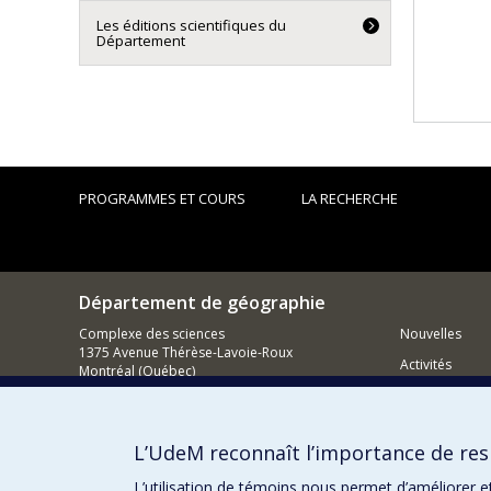
Les éditions scientifiques du
Département
PROGRAMMES ET COURS
LA RECHERCHE
Département de géographie
Complexe des sciences
Nouvelles
1375 Avenue Thérèse-Lavoie-Roux
Activités
Montréal (Québec)
H2V 0B3
Comment so
Nous joindre
L’UdeM reconnaît l’importance de resp
Courriel
L’utilisation de témoins nous permet d’améliorer e