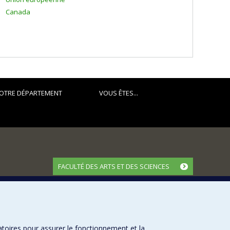
Canada
OTRE DÉPARTEMENT
VOUS ÊTES...
FACULTÉ DES ARTS ET DES SCIENCES
Nos départements et écoles
Nos centres d'études
Nos programmes et cours
atoires pour assurer le fonctionnement et la