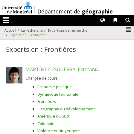
Passer
au
/
Département de
géographie
contenu
Langues
Liens 
R
Menu
N
Accueil
La recherche
Expertises de recherche
Experts en : Frontières
Experts en : Frontières
MARTÍNEZ ESGUERRA, Estefanía
Chargée de cours
Économie politique
Dynamique territoriale
Frontières
Géographie du développement
Amérique du Sud
Colombie
Violence et citoyenneté