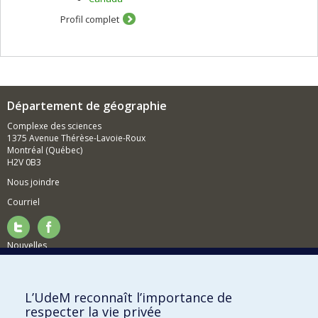
Profil complet
Département de géographie
Complexe des sciences
1375 Avenue Thérèse-Lavoie-Roux
Montréal (Québec)
H2V 0B3
Nous joindre
Courriel
Nouvelles
Activités
Comment soutenir le Département?
L’UdeM reconnaît l’importance de
respecter la vie privée
BESOIN D'AIDE?