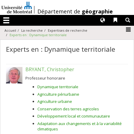
Passer
au
/
Département de
géographie
contenu
Langues
Liens 
R
Menu
N
Accueil
La recherche
Expertises de recherche
Experts en : Dynamique territoriale
Experts en : Dynamique territoriale
BRYANT, Christopher
Professeur honoraire
Dynamique territoriale
Agriculture périurbaine
Agriculture urbaine
Conservation des terres agricoles
Développement local et communautaire
Adaptation aux changements et à la variabilité
climatiques