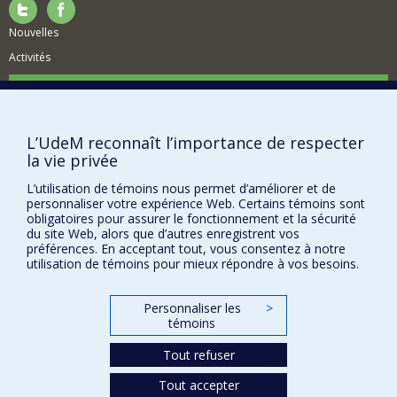
mars 2012.
Nouvelles
Activités
Comment soutenir le Département?
BESOIN D'AIDE?
L’UdeM reconnaît l’importance de respecter
Plan du site
la vie privée
Signaler une erreur
L’utilisation de témoins nous permet d’améliorer et de
Accessibilité
personnaliser votre expérience Web. Certains témoins sont
obligatoires pour assurer le fonctionnement et la sécurité
FACULTÉ DES ARTS ET DES SCIENCES
du site Web, alors que d’autres enregistrent vos
préférences. En acceptant tout, vous consentez à notre
Nos départements et écoles
utilisation de témoins pour mieux répondre à vos besoins.
Nos centres d'études
Personnaliser les
>
Nos programmes et cours
témoins
Tout refuser
Confidentialité
Tout accepter
Conditions d’utilisation