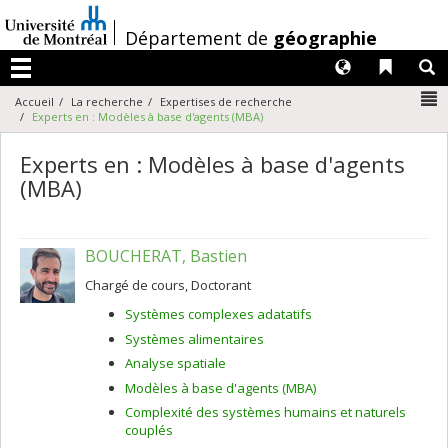
Passer
au
/
Département de
géographie
contenu
Langues
Liens 
R
Menu
N
Accueil
La recherche
Expertises de recherche
Experts en : Modèles à base d'agents (MBA)
Experts en : Modèles à base d'agents
(MBA)
BOUCHERAT, Bastien
Chargé de cours, Doctorant
Systèmes complexes adatatifs
Systèmes alimentaires
Analyse spatiale
Modèles à base d'agents (MBA)
Complexité des systèmes humains et naturels
couplés