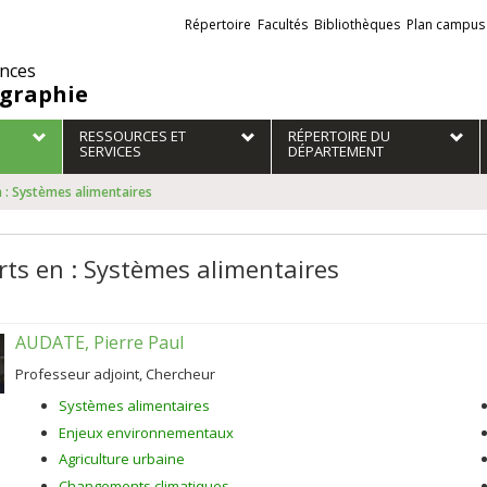
Liens
Répertoire
Facultés
Bibliothèques
Plan campus
externes
ences
graphie
RESSOURCES ET
RÉPERTOIRE DU
SERVICES
DÉPARTEMENT
n : Systèmes alimentaires
rts en : Systèmes alimentaires
AUDATE, Pierre Paul
Professeur adjoint, Chercheur
Systèmes alimentaires
Enjeux environnementaux
Agriculture urbaine
Changements climatiques