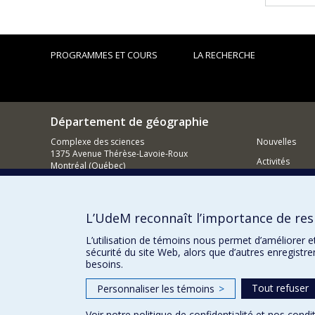
PROGRAMMES ET COURS
LA RECHERCHE
Département de géographie
Complexe des sciences
Nouvelles
1375 Avenue Thérèse-Lavoie-Roux
Activités
Montréal (Québec)
H2V 0B3
Comment so
Nous joindre
L’UdeM reconnaît l’importance de resp
Courriel
L’utilisation de témoins nous permet d’améliorer e
sécurité du site Web, alors que d’autres enregistr
besoins.
Tout refuser
Personnaliser les témoins
>
Voir notre
politique de confidentialité
et nos
condit