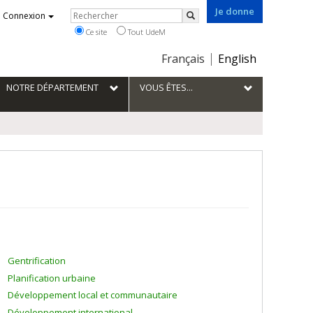
Je donne
Rechercher
Connexion
Rechercher
Ce site
Tout UdeM
Choix
Français
English
de
la
NOTRE DÉPARTEMENT
VOUS ÊTES...
langue
Gentrification
Planification urbaine
Développement local et communautaire
Développement international