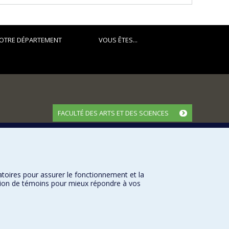
OTRE DÉPARTEMENT
VOUS ÊTES...
FACULTÉ DES ARTS ET DES SCIENCES
Nos départements et écoles
Nos centres d'études
Nos programmes et cours
atoires pour assurer le fonctionnement et la
sation de témoins pour mieux répondre à vos