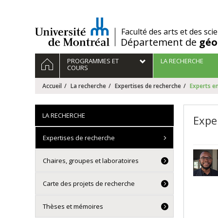
Passer
au
contenu
/
Faculté des arts et des sci
Département de
géo
Navigation
ACCUEIL
PROGRAMMES ET
LA RECHERCHE
principale
COURS
Accueil
La recherche
Expertises de recherche
Experts e
LA RECHERCHE
Expe
Expertises de recherche
Chaires, groupes et laboratoires
Carte des projets de recherche
Thèses et mémoires