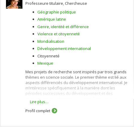
Professeure titulaire, Chercheuse
Géographie politique
Amérique latine
Genre, identité et différence
Violence et citoyenneté
Mondialisation
Développement international
Citoyenneté
Mexique
Mes projets de recherche sont inspirés par trois grands
thèmes en science sociale. Le premier thème est lié aux
aspects différenciés du développement international. Je
m’intéresse spécifiquement à la manière dont les
périodes successives du développement et des
restructurations inhérentes au capitalisme–depuis la
Lire plus…
période expansionniste coloniale jusqu’à la période de
globalisation actuelle -ont profondément affecté les
Profil complet
processus de construction et de déconstruction des
territoires. De même, les relations entre le politique et le
pouvoir est le deuxième grand thème qui inspire mes
recherches.