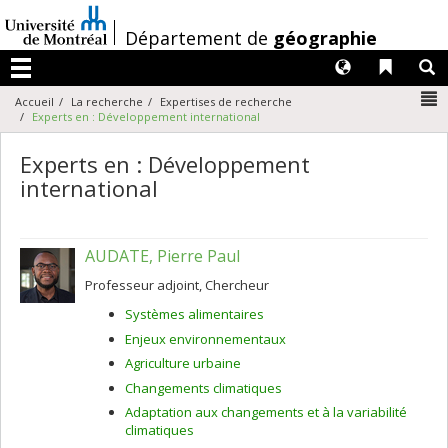
Passer
au
/
Département de
géographie
contenu
Langues
Liens 
R
Menu
N
Accueil
La recherche
Expertises de recherche
Experts en : Développement international
Experts en : Développement
international
AUDATE, Pierre Paul
Professeur adjoint, Chercheur
Systèmes alimentaires
Enjeux environnementaux
Agriculture urbaine
Changements climatiques
Adaptation aux changements et à la variabilité
climatiques