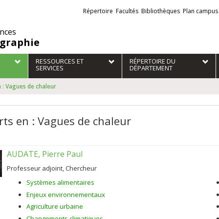
Liens
Répertoire
Facultés
Bibliothèques
Plan campus
externes
ences
graphie
RESSOURCES ET
RÉPERTOIRE DU
SERVICES
DÉPARTEMENT
 : Vagues de chaleur
rts en : Vagues de chaleur
AUDATE, Pierre Paul
Professeur adjoint, Chercheur
Systèmes alimentaires
Enjeux environnementaux
Agriculture urbaine
Changements climatiques