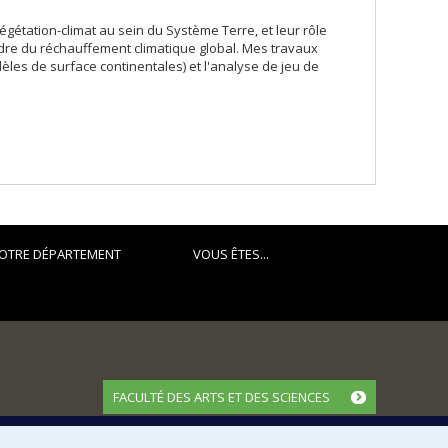
gétation-climat au sein du Système Terre, et leur rôle
dre du réchauffement climatique global. Mes travaux
èles de surface continentales) et l'analyse de jeu de
OTRE DÉPARTEMENT
VOUS ÊTES...
FACULTÉ DES ARTS ET DES SCIENCES
Nos départements et écoles