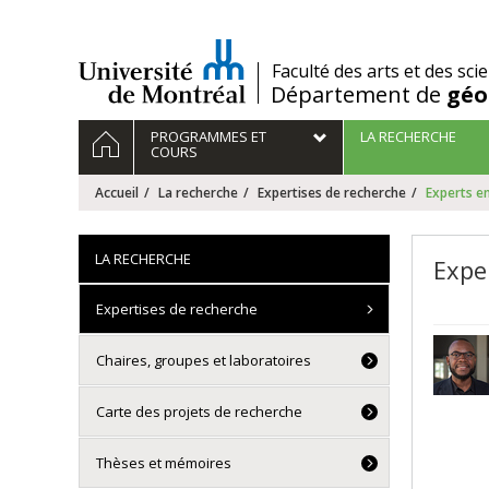
Passer
au
contenu
/
Faculté des arts et des sci
Département de
géo
Navigation
ACCUEIL
PROGRAMMES ET
LA RECHERCHE
principale
COURS
Accueil
La recherche
Expertises de recherche
Experts en
LA RECHERCHE
Expe
Expertises de recherche
Chaires, groupes et laboratoires
Carte des projets de recherche
Thèses et mémoires