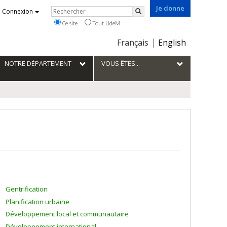
Je donne
Rechercher
Connexion
Rechercher
Ce site
Tout UdeM
Choix
Français
English
de
la
NOTRE DÉPARTEMENT
VOUS ÊTES...
langue
Gentrification
Planification urbaine
Développement local et communautaire
Développement international