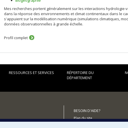
Biogéographie
Mes recherches portent généralement sur les interactions hydrologie-vé
dans la réponse des environnements et climat continentaux dans le ca
s'appuient sur la modélisation numérique (simulations climatiques, mod
données observationnelles à grande échelle.
Profil complet
RESSOURCES ET SERVICES
RÉPERTOIRE DU
N
DÉPARTEMENT
BESOIN D'AIDE?
Plan du site
utenir le Département?
Signaler une erreur