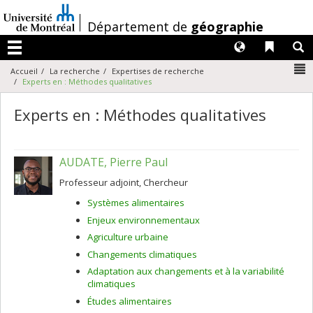
Passer
au
/
Département de
géographie
contenu
Langues
Liens 
R
Menu
N
Accueil
La recherche
Expertises de recherche
Experts en : Méthodes qualitatives
Experts en : Méthodes qualitatives
AUDATE, Pierre Paul
Professeur adjoint, Chercheur
Systèmes alimentaires
Enjeux environnementaux
Agriculture urbaine
Changements climatiques
Adaptation aux changements et à la variabilité
climatiques
Études alimentaires