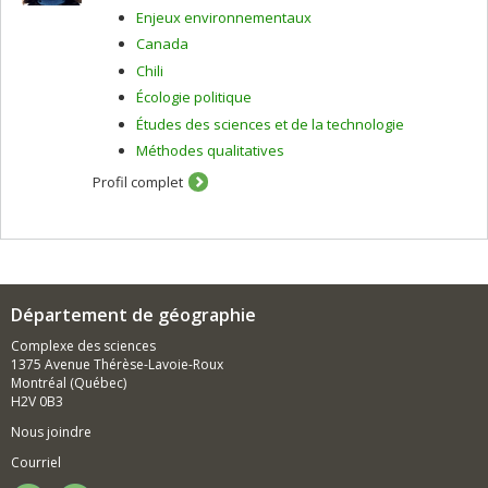
Enjeux environnementaux
Canada
Chili
Écologie politique
Études des sciences et de la technologie
Méthodes qualitatives
Profil complet
Département de géographie
Complexe des sciences
1375 Avenue Thérèse-Lavoie-Roux
Montréal (Québec)
H2V 0B3
Nous joindre
Courriel