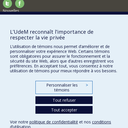
Nouvelles
Activités
Comment soutenir le Département?
L’UdeM reconnaît l’importance de
respecter la vie privée
BESOIN D'AIDE?
L’utilisation de témoins nous permet d’améliorer et de
Plan du site
personnaliser votre expérience Web. Certains témoins
Signaler une erreur
sont obligatoires pour assurer le fonctionnement et la
sécurité du site Web, alors que d’autres enregistrent vos
Accessibilité
préférences. En acceptant tout, vous consentez à notre
utilisation de témoins pour mieux répondre à vos besoins.
FACULTÉ DES ARTS ET DES SCIENCES
Nos départements et écoles
Personnaliser les
>
témoins
Nos centres d'études
Tout refuser
Nos programmes et cours
Tout accepter
Confidentialité
Voir notre
politique de confidentialité
et nos
conditions
Conditions d’utilisation
d’utilisation
.