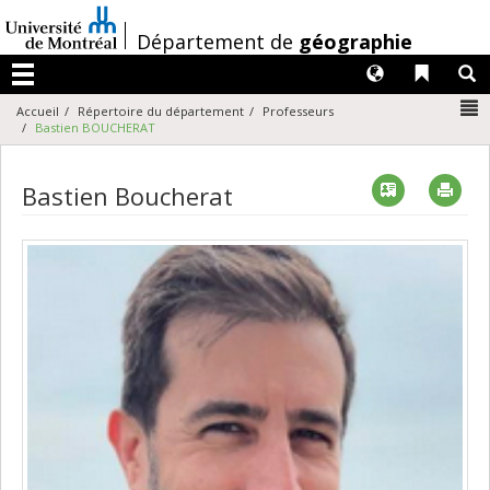
Passer
au
/
Département de
géographie
contenu
Langues
Liens 
R
Menu
N
Accueil
Répertoire du département
Professeurs
Bastien BOUCHERAT
Vcard
Imp
Bastien Boucherat