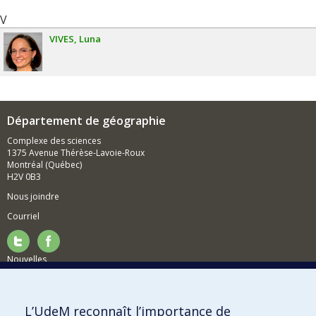
V
VIVES
Luna
Département de géographie
Complexe des sciences
1375 Avenue Thérèse-Lavoie-Roux
Montréal (Québec)
H2V 0B3
Nous joindre
Courriel
Nouvelles
Activités
Comment soutenir le Département?
L’UdeM reconnaît l’importance de