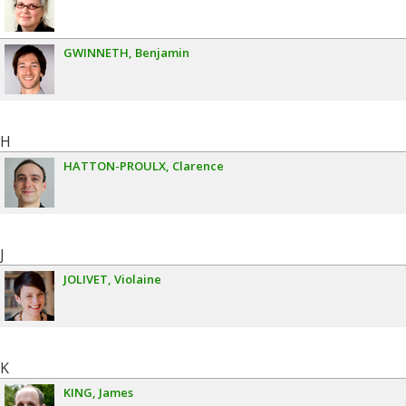
GWINNETH
Benjamin
H
HATTON-PROULX
Clarence
J
JOLIVET
Violaine
K
KING
James