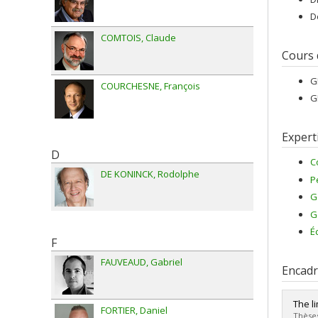
D
COMTOIS
Claude
Cours
G
COURCHESNE
François
G
Expert
D
C
DE KONINCK
Rodolphe
P
G
G
É
F
FAUVEAUD
Gabriel
Encad
The l
FORTIER
Daniel
Thèses