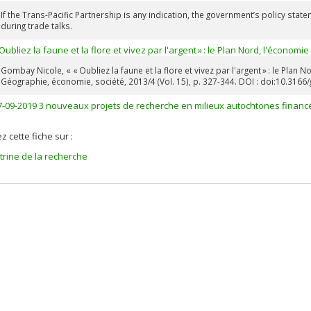
If the Trans-Pacific Partnership is any indication, the government’s policy sta
during trade talks.
 Oubliez la faune et la flore et vivez par l'argent » : le Plan Nord, l'écono
Gombay Nicole, « « Oubliez la faune et la flore et vivez par l'argent » : le Pla
Géographie, économie, société, 2013/4 (Vol. 15), p. 327-344. DOI : doi:10.3166
7-09-2019 3 nouveaux projets de recherche en milieux autochtones financ
z cette fiche sur :
itrine de la recherche