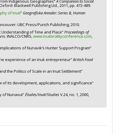
/from Indigenous Geographies”
A Companion to Social
xford: Blackwell Publishing Ltd., 2011, pp. 472-489.
phy of Inuit
”
Geografiska Annaler: Series B, Human
ancouver: UBC Press/Purich Publishing, 2010.
it Understanding of Time and Place”
Proceedings of
Paris: INALCO/CNRS,
www.inuitoralityconference.com
,
implications of Nunavik’s Hunter Support Program”
the experience of an Inuk entrepreneur”
British Food
nd the Politics of Scale in an Inuit Settlement”
of its development, applications, and significance”
bly of Nunavut”
Études/Inuit/Studies
V.24, no. 1, 2000,