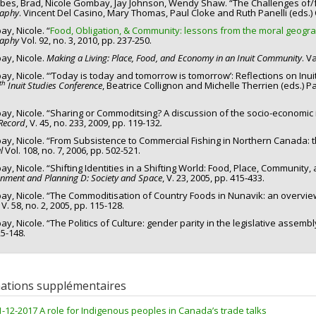
es, Brad, Nicole Gombay, Jay Johnson, Wendy Shaw. “The Challenges of
aphy
. Vincent Del Casino, Mary Thomas, Paul Cloke and Ruth Panelli (eds.) O
y, Nicole. “
Food, Obligation, & Community: lessons from the moral geogra
aphy
Vol. 92, no. 3, 2010, pp. 237-250.
y, Nicole.
Making a Living: Place, Food, and Economy in an Inuit Community
. V
y, Nicole. “‘Today is today and tomorrow is tomorrow’: Reflections on Inu
th
Inuit Studies Conference
, Beatrice Collignon and Michelle Therrien (eds.) 
y, Nicole. “Sharing or Commoditsing? A discussion of the socio-economic 
 Record
, V. 45, no. 233, 2009, pp. 119-132
.
y, Nicole. “From Subsistence to Commercial Fishing in Northern Canada: 
al
Vol. 108, no. 7, 2006, pp. 502-521.
, Nicole. “Shifting Identities in a Shifting World: Food, Place, Community, a
onment and Planning D: Society and Space
, V. 23, 2005, pp. 415-433.
y, Nicole. “The Commoditisation of Country Foods in Nunavik: an overview 
, V. 58, no. 2, 2005, pp. 115-128.
y, Nicole. “The Politics of Culture: gender parity in the legislative assem
25-148.
ations supplémentaires
1-12-2017 A role for Indigenous peoples in Canada’s trade talks