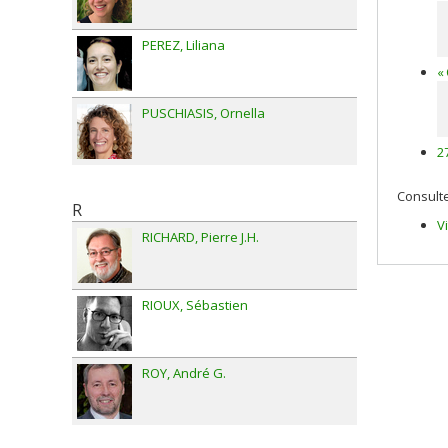
PEREZ
Liliana
«
PUSCHIASIS
Ornella
2
Consulte
R
V
RICHARD
Pierre J.H.
RIOUX
Sébastien
ROY
André G.