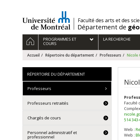
Passer
au
contenu
/
Faculté des arts et des sci
Département de
géo
Navigation
ACCUEIL
PROGRAMMES ET
LA RECHERCHE
principale
COURS
Accueil
Répertoire du département
Professeurs
Nicole
RÉPERTOIRE DU DÉPARTEMENT
Nico
Professeurs
Profes
Faculté 
Professeurs retraités
Complex
nicole.
Chargés de cours
514 343
Web :
R
Personnel administratif et
Web :
Bl
professionnel