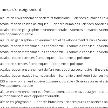
ammes d’enseignement
ajeure en environnement, société et transitions – Sciences humaines E
accalauréat en études asiatiques – Sciences humaines Sciences sociales L
accalauréat en géographie environnementale – Sciences humaines Scienc
éveloppement durable
ajeure en géographie – Environnement et développement durable Scienc
accalauréat en mathématiques et économie – Économie et politique Scien
accalauréat en mathématiques et économie – Économie et politique Scien
accalauréat en sciences économiques – Économie et politique
ajeure en sciences économiques – Économie et politique
accalauréat en enseignement de l'univers social au secondaire – Enseigne
accalauréat en études internationales – Économie et politique Sciences h
ESS en environnement et développement durable – Sciences pures et scie
éveloppement durable
aîtrise en environnement et développement durable (avec stage) – Science
nvironnement et développement durable
aîtrise en géographie – Sciences humaines Sciences pures et sciences 
ESS en géomatique et cartographie dynamique – Sciences pures et scien