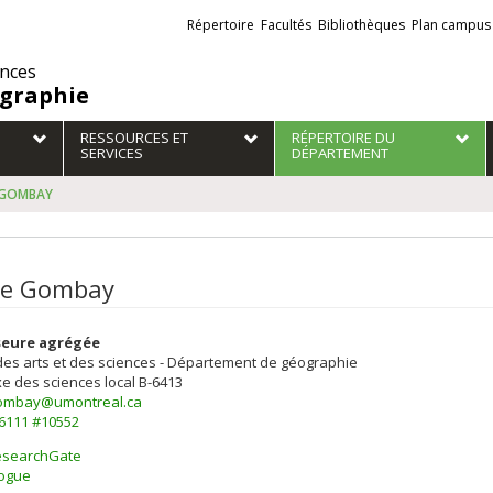
Liens
Répertoire
Facultés
Bibliothèques
Plan campus
externes
ences
graphie
RESSOURCES ET
RÉPERTOIRE DU
SERVICES
DÉPARTEMENT
 GOMBAY
le Gombay
seure agrégée
des arts et des sciences - Département de géographie
e des sciences
local B-6413
gombay@umontreal.ca
-6111 #10552
esearchGate
ogue