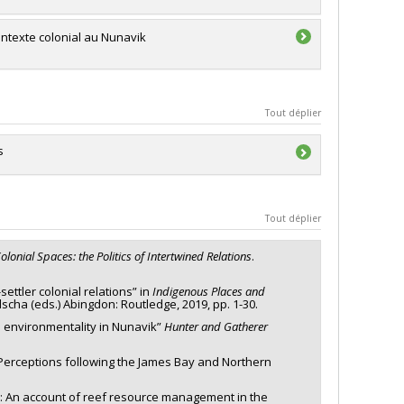
ntexte colonial au Nunavik
Tout déplier
s
Tout déplier
du Canada
lonial Spaces: the Politics of Intertwined Relations
.
ttler colonial relations” in
Indigenous Places and
cha (eds.) Abingdon: Routledge, 2019, pp. 1-30.
d environmentality in Nunavik”
Hunter and Gatherer
Perceptions following the James Bay and Northern
d: An account of reef resource management in the