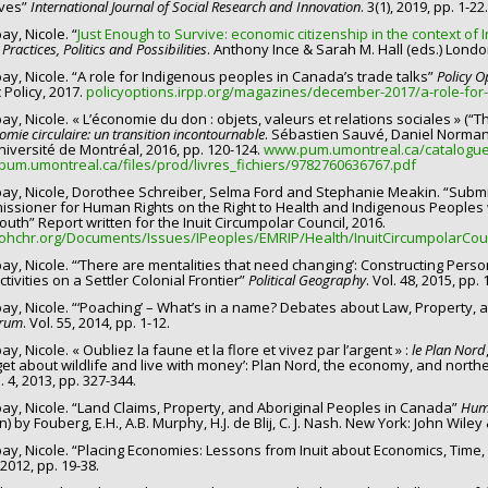
ves”
International Journal of Social Research and Innovation
. 3(1), 2019, pp. 1-22.
y, Nicole. “
Just Enough to Survive: economic citizenship in the context of
 Practices, Politics and Possibilities
. Anthony Ince & Sarah M. Hall (eds.) Londo
y, Nicole. “A role for Indigenous peoples in Canada’s trade talks”
Policy O
 Policy, 2017.
policyoptions.irpp.org/magazines/december-2017/a-role-for
y, Nicole. « L’économie du don : objets, valeurs et relations sociales » (“Th
omie circulaire: un transition incontournable
. Sébastien Sauvé, Daniel Norman
Université de Montréal, 2016, pp. 120-124.
www.pum.umontreal.ca/catalogue/
um.umontreal.ca/files/prod/livres_fichiers/9782760636767.pdf
y, Nicole, Dorothee Schreiber, Selma Ford and Stephanie Meakin. “Submiss
ssioner for Human Rights on the Right to Health and Indigenous Peoples wi
outh” Report written for the Inuit Circumpolar Council, 2016.
hchr.org/Documents/Issues/IPeoples/EMRIP/Health/InuitCircumpolarCoun
y, Nicole. “‘There are mentalities that need changing’: Constructing Pers
tivities on a Settler Colonial Frontier”
Political Geography
. Vol. 48, 2015, pp. 
y, Nicole. “‘Poaching’ – What’s in a name? Debates about Law, Property, and
rum
. Vol. 55, 2014, pp. 1-12.
, Nicole. « Oubliez la faune et la flore et vivez par l’argent » :
le Plan Nord
rget about wildlife and live with money’: Plan Nord, the economy, and nort
. 4, 2013, pp. 327-344.
y, Nicole. “Land Claims, Property, and Aboriginal Peoples in Canada”
Huma
n) by Fouberg, E.H., A.B. Murphy, H.J. de Blij, C. J. Nash. New York: John Wile
y, Nicole. “Placing Economies: Lessons from Inuit about Economics, Time,
 2012, pp. 19-38.