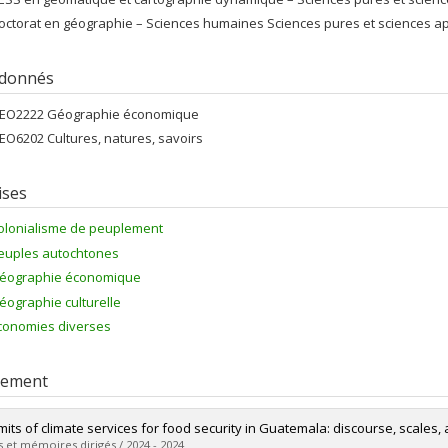
octorat en géographie – Sciences humaines Sciences pures et sciences 
 donnés
EO2222 Géographie économique
EO6202 Cultures, natures, savoirs
ises
olonialisme de peuplement
euples autochtones
éographie économique
éographie culturelle
conomies diverses
rement
imits of climate services for food security in Guatemala: discourse, scales, 
 et mémoires dirigés / 2024 - 2024