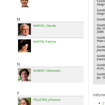
Coomb
Geogr
Gomba
Geogr
M
Gomba
Gomba
MAROIS
Claude
the 15
2009.
Gomba
Polar
MARTIN
Patricia
Gomba
Journ
Gombay
Envir
N
Gomba
Arctic
NOBERT
Sébastien
Gomba
pp. 1
P
Inform
PELLETIER
Johanne
2