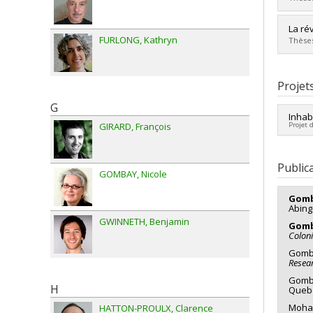
Diplô
La ré
Cycle
FURLONG
Kathryn
Thèses
Dipl
Lien 
Diplô
Cycle
Projet
Dipl
G
Lien 
Inhab
Projet 
GIRARD
François
Cherc
Co-ch
Public
GOMBAY
Nicole
Sourc
Progr
Gomb
Abing
GWINNETH
Benjamin
Gomb
Coloni
Gomba
Resea
Gomba
H
Queb
Moha
HATTON-PROULX
Clarence