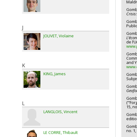
Maldi
Gomba
Crisis:
Gomba
Public
J
Gomba
JOLIVET
Violaine
L’écon
de l’
www.p
Gomba
Commi
and Y
K
www.o
KING
James
Gomba
Subjec
Gomba
Geofo
Gombay
(“‘Fo
L
15, no
LANGLOIS
Vincent
Gomba
editio
Gomba
no. 1,
LE CORRE
Thibault