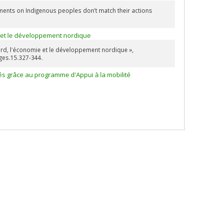
tements on Indigenous peoples don’t match their actions
mie et le développement nordique
n Nord, l'économie et le développement nordique »,
/ges.15.327-344.
és grâce au programme d'Appui à la mobilité