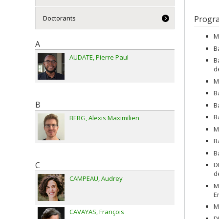
Doctorants
Progr
M
A
B
AUDATE
Pierre Paul
B
d
M
B
B
B
B
BERG
Alexis Maximilien
M
B
B
C
D
d
CAMPEAU
Audrey
M
E
M
CAVAYAS
François
D