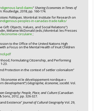
 Indigenous land claims
”
Sharing Economies in Times of
n: Routledge, 2018, pp. 160-174.
ptions Politiques
. Montréal: Institute for Research on
-indigenous-peoples-in-canadas-trade-talks/
e Gift: Objects, Values, and Social Relations”)
din, Mélanie McDonald (eds.) Montréal: les Presses
leconomie-circulaire
;
ion to the Office of the United Nations High
th a Focus on the Mental Health of Inuit Children
cil.pdf
onhood, Formulating Citizenship, and Performing
11-23.
 Protection in the context of settler colonialism”
, l’économie et le développement nordique »
hern development”)
Géographie, économie, société
. Vol.
n Geography: People, Place, and Culture
(Canadian
y & Sons, 2012, pp. 326-327.
 and Existence”
Journal of Cultural Geography
Vol. 29,