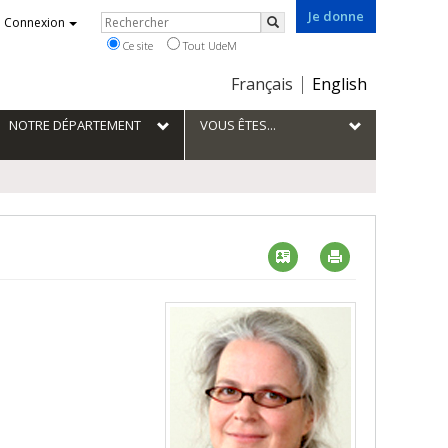
Je donne
Rechercher
Connexion
Rechercher
Ce site
Tout UdeM
Choix
Français
English
de
la
NOTRE DÉPARTEMENT
VOUS ÊTES...
langue
Vcard
Imprimer