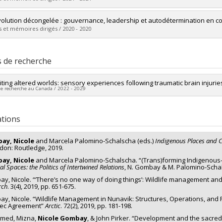
mé(e) :
Bellanger-Rodriguez, Harold Raul
volution décongelée : gouvernance, leadership et autodétermination en co
 :
Doctorat
 et mémoires dirigés / 2020 - 2020
ôme obtenu :
Ph. D.
vers le document dans Papyrus
mé(e) :
Méthot, Kim
 :
Maîtrise
s de recherche
ôme obtenu :
M. Sc.
vers le document dans Papyrus
iting altered worlds: sensory experiences following traumatic brain injurie
de recherche au Canada / 2022 - 2029
heur principal :
Nicole Gombay
ercheurs :
Gavin Andrews
ations
es de financement :
CRSH/Conseil de recherches en sciences humaines 
ammes de subvention :
PVXXXXXX-Subvention Savoir
ay, Nicole
and Marcela Palomino-Schalscha (eds.)
Indigenous Places and Co
don: Routledge, 2019.
ay, Nicole
and Marcela Palomino-Schalscha. “(Trans)forming Indigenous-se
al Spaces: the Politics of Intertwined Relations
, N. Gombay & M. Palomino-Schals
y, Nicole. “‘There’s no one way of doing things’: Wildlife management an
rch
. 3(4), 2019, pp. 651-675.
y, Nicole. “Wildlife Management in Nunavik: Structures, Operations, and 
ec Agreement”
Arctic
. 72(2), 2019, pp. 181-198.
med, Mizna,
Nicole Gombay
, & John Pirker. “Development and the sacre