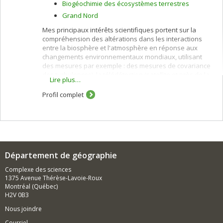
Biogéochimie des écosystèmes terrestres
Grand Nord
Mes principaux intérêts scientifiques portent sur la
compréhension des altérations dans les interactions
entre la biosphère et l'atmosphère en réponse aux
changements environnementaux mondiaux, utilisant
des mesures par exemple : des mesures de covariance
des turbulences), la télédétection (satellite et près de la
Lire plus…
surface) et les techniques de modélisation. Je suis
également intéressé par la mesure locale et la
Profil complet
cartographie (régionale, mondiale) des paramètres
biophysiques pour étudier les changements dans la
structure, le fonctionnement et la phénologie des
écosystèmes terrestres.
Département de géographie
Complexe des sciences
1375 Avenue Thérèse-Lavoie-Roux
Montréal (Québec)
H2V 0B3
Nous joindre
Courriel