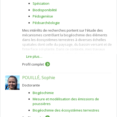
Spéciation
Biodisponibilité
Pédogenèse
Pédoarchéologie
Mes intérêts de recherches portent sur l'étude des
mécanismes contrôlant la biogéochimie des éléments
dans les écosystèmes terrestres à diverses échelles
spatiales dont celle du paysage, du bassin versant et de
l’interface sol-plante. Dans ce contexte, mes travaux
s’articulent autour de trois pôles de recherche. Le
Lire plus…
premier concerne les processus à l’origine de la
dynamique temporelle et de la variabilité spatiale du
Profil complet
cycle biogéochimique des éléments majeurs comme les
cations basiques et le carbone. Cette connaissance est
POUILLÉ, Sophie
essentielle à la compréhension des perturbations
observées dans les cycles élémentaires en réponse
Doctorante
aux changements environnementaux et climatiques.
Biogéochimie
Le second axe de recherche se concentre sur les
interactions fines survenant entre le sol, les racines et
Mesure et modélisation des émissions de
les microorganismes dans la rhizosphère. Ce
poussières
microenvironnement pédologique joue un rôle critique
Biogéochimie des écosystèmes terrestres
sur la spéciation, la biodisponibilité et l’absorption des