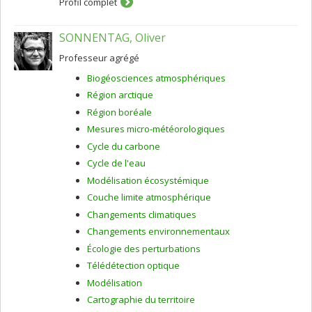
éléments traces, tels le cadmium et le plomb, par les
Profil complet
plantes. La clarification de ces interactions contribue,
entre autres, au développement de nouvelles
SONNENTAG, Oliver
approches permettant la bioremédiation de sols
contaminés.
Professeur agrégé
Biogéosciences atmosphériques
Région arctique
Région boréale
Mesures micro-météorologiques
Cycle du carbone
Cycle de l'eau
Modélisation écosystémique
Couche limite atmosphérique
Changements climatiques
Changements environnementaux
Écologie des perturbations
Télédétection optique
Modélisation
Cartographie du territoire