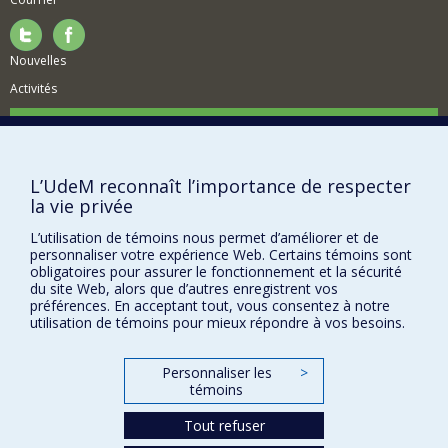
Nouvelles
Activités
Comment soutenir le Département?
BESOIN D'AIDE?
L’UdeM reconnaît l’importance de respecter
Plan du site
la vie privée
Signaler une erreur
L’utilisation de témoins nous permet d’améliorer et de
Accessibilité
personnaliser votre expérience Web. Certains témoins sont
obligatoires pour assurer le fonctionnement et la sécurité
FACULTÉ DES ARTS ET DES SCIENCES
du site Web, alors que d’autres enregistrent vos
préférences. En acceptant tout, vous consentez à notre
Nos départements et écoles
utilisation de témoins pour mieux répondre à vos besoins.
Nos centres d'études
Personnaliser les
>
Nos programmes et cours
témoins
Tout refuser
Confidentialité