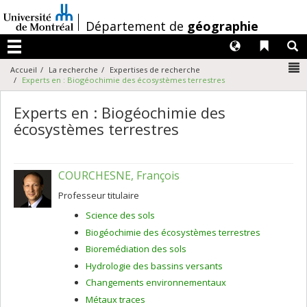
Passer
au
/
Département de
géographie
contenu
Langues
Liens 
R
Menu
N
Accueil
La recherche
Expertises de recherche
Experts en : Biogéochimie des écosystèmes terrestres
Experts en : Biogéochimie des
écosystèmes terrestres
COURCHESNE, François
Professeur titulaire
Science des sols
Biogéochimie des écosystèmes terrestres
Bioremédiation des sols
Hydrologie des bassins versants
Changements environnementaux
Métaux traces