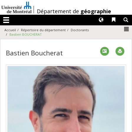
Passer
au
/
Département de
géographie
contenu
Langues
Liens 
R
Menu
N
Accueil
Répertoire du département
Doctorants
Bastien BOUCHERAT
Vcard
Imp
Bastien Boucherat