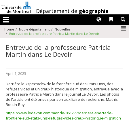
Passer
au
/
Département de
géographie
contenu
Langues
Liens 
R
Menu
N
Home
Notre département
Nouvelles
Entrevue de la professeure Patricia Martin dans Le Devoir
Entrevue de la professeure Patricia
Martin dans Le Devoir
April 1, 2025
Derrière le «spectacle» de la frontière sud des États-Unis, des
refuges vides et un creux historique de migration, entrevue avec la
professeure Patricia Martin dans le journal Le Devoir. Les photos
de l'article ont été prises par son auxiliaire de recherche, Mathis
Boutin-Roy.
https://www.ledevoir.com/monde/861277/derriere-spectacle-
frontiere-sud-etats-unis-refuges-vides-creux-historique-migration