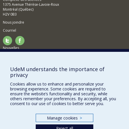
1375 Avenue Thérèse-Lavoie-Roux
Montréal (Québec)
H2V 0B3
Nous joindre
Courriel
Nouvelles
Activités
Comment soutenir le Département?
UdeM understands the importance of
privacy
BESOIN D'AIDE?
Cookies allow us to enhance and personalize your
Plan du site
browsing experience. Some cookies are required to
Signaler une erreur
ensure the website’s functionality and security, while
others remember your preferences. By accepting all, you
Accessibilité
consent to our use of cookies to better serve you.
FACULTÉ DES ARTS ET DES SCIENCES
Manage cookies
>
Nos départements et écoles
Reject all