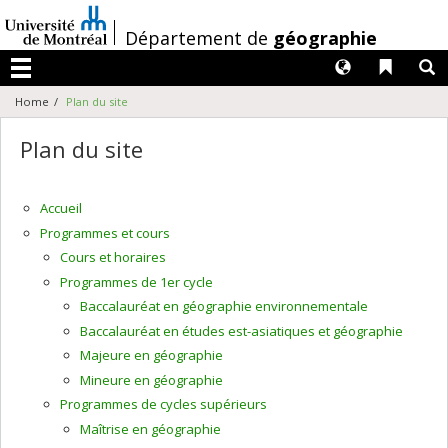
Passer
au
/
Département de
géographie
contenu
Langues
Liens 
R
Menu
Home
Plan du site
Plan du site
Accueil
Programmes et cours
Cours et horaires
Programmes de 1er cycle
Baccalauréat en géographie environnementale
Baccalauréat en études est-asiatiques et géographie
Majeure en géographie
Mineure en géographie
Programmes de cycles supérieurs
Maîtrise en géographie