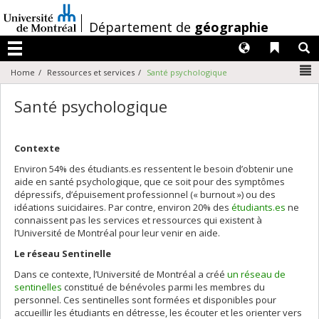
Passer
au
/
Département de
géographie
contenu
Langues
Liens 
R
Menu
N
Home
Ressources et services
Santé psychologique
Santé psychologique
Contexte
Environ 54% des étudiants.es ressentent le besoin d’obtenir une
aide en santé psychologique, que ce soit pour des symptômes
dépressifs, d’épuisement professionnel (« burnout ») ou des
idéations suicidaires. Par contre, environ 20% des
étudiants.es
ne
connaissent pas les services et ressources qui existent à
l’Université de Montréal pour leur venir en aide.
Le réseau Sentinelle
Dans ce contexte, l’Université de Montréal a créé
un réseau de
sentinelles
constitué de bénévoles parmi les membres du
personnel. Ces sentinelles sont formées et disponibles pour
accueillir les étudiants en détresse, les écouter et les orienter vers