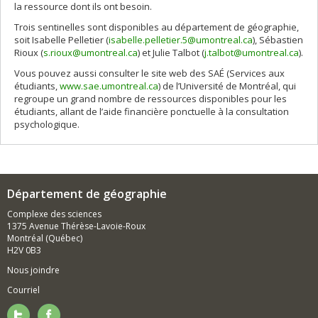
la ressource dont ils ont besoin.
Trois sentinelles sont disponibles au département de géographie,
soit Isabelle Pelletier (
isabelle.pelletier.5@umontreal.ca
), Sébastien
Rioux (
s.rioux@umontreal.ca
) et Julie Talbot (
j.talbot@umontreal.ca
).
Vous pouvez aussi consulter le site web des SAÉ (Services aux
étudiants,
www.sae.umontreal.ca
) de l’Université de Montréal, qui
regroupe un grand nombre de ressources disponibles pour les
étudiants, allant de l’aide financière ponctuelle à la consultation
psychologique.
Département de géographie
Complexe des sciences
1375 Avenue Thérèse-Lavoie-Roux
Montréal (Québec)
H2V 0B3
Nous joindre
Courriel