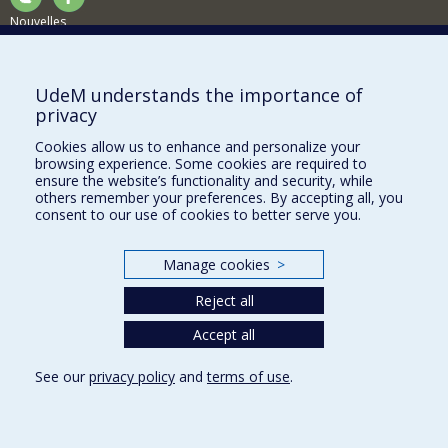
Nouvelles
Activités
Comment soutenir le Département?
UdeM understands the importance of
privacy
BESOIN D'AIDE?
Cookies allow us to enhance and personalize your
Plan du site
browsing experience. Some cookies are required to
Signaler une erreur
ensure the website’s functionality and security, while
others remember your preferences. By accepting all, you
Accessibilité
consent to our use of cookies to better serve you.
FACULTÉ DES ARTS ET DES SCIENCES
Manage cookies
>
Nos départements et écoles
Reject all
Nos centres d'études
Nos programmes et cours
Accept all
See our
privacy policy
and
terms of use
.
Privacy
Terms of use