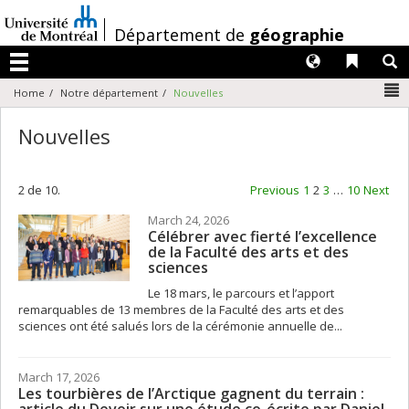
Passer
au
/
Département de
géographie
contenu
Langues
Liens 
R
Menu
N
Home
Notre département
Nouvelles
Nouvelles
2 de 10.
Previous
1
2
3
…
10
Next
March 24, 2026
Célébrer avec fierté l’excellence
de la Faculté des arts et des
sciences
Le 18 mars, le parcours et l’apport
remarquables de 13 membres de la Faculté des arts et des
sciences ont été salués lors de la cérémonie annuelle de...
March 17, 2026
Les tourbières de l’Arctique gagnent du terrain :