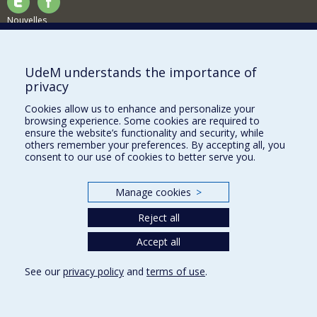
Nouvelles
Activités
Comment soutenir le Département?
UdeM understands the importance of
privacy
BESOIN D'AIDE?
Cookies allow us to enhance and personalize your
Plan du site
browsing experience. Some cookies are required to
Signaler une erreur
ensure the website’s functionality and security, while
others remember your preferences. By accepting all, you
Accessibilité
consent to our use of cookies to better serve you.
FACULTÉ DES ARTS ET DES SCIENCES
Manage cookies
>
Nos départements et écoles
Reject all
Nos centres d'études
Nos programmes et cours
Accept all
See our
privacy policy
and
terms of use
.
Privacy
Terms of use