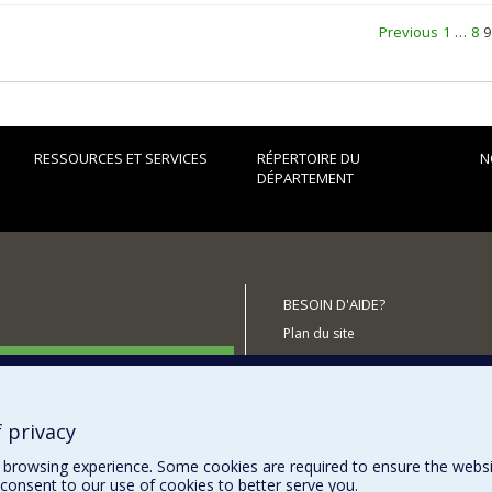
Previous
1
…
8
9
RESSOURCES ET SERVICES
RÉPERTOIRE DU
N
DÉPARTEMENT
BESOIN D'AIDE?
Plan du site
utenir le Département?
Signaler une erreur
Accessibilité
 privacy
browsing experience. Some cookies are required to ensure the website’
consent to our use of cookies to better serve you.