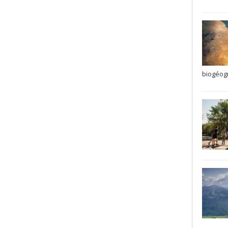
biogéogr