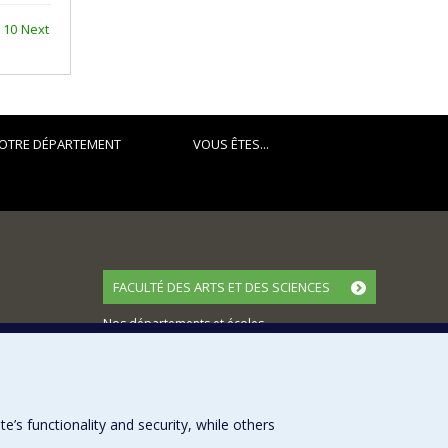
10
Next
OTRE DÉPARTEMENT
VOUS ÊTES...
FACULTÉ DES ARTS ET DES SCIENCES
Nos départements et écoles
Nos centres d'études
Nos programmes et cours
s functionality and security, while others