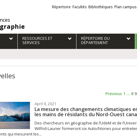
Liens
Répertoire
Facultés
Bibliothèques
Plan campus
externes
ences
graphie
RESSOURCES ET
RÉPERTOIRE DU
SERVICES
DÉPARTEMENT
elles
Previous
1
…
8
9
April 9, 2021
La mesure des changements climatiques e
les mains de résidants du Nord-Ouest can
Des chercheurs en géographie de l’UdeM et de l’Univer
Wilfrid-Laurier formeront six Autochtones pour entreten
nts qui mesurent les...