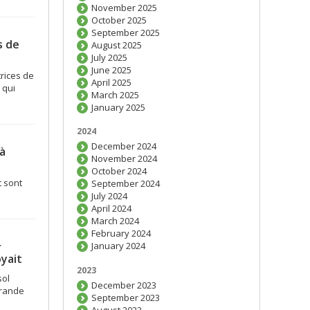
November 2025
October 2025
September 2025
s de
August 2025
July 2025
June 2025
rices de
April 2025
 qui
March 2025
January 2025
2024
December 2024
à
November 2024
October 2024
t sont
September 2024
July 2024
April 2024
March 2024
February 2024
r
January 2024
oyait
2023
sol
December 2023
grande
September 2023
August 2023