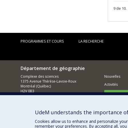
9 de 10.
PROGRAMMES ET COURS
LA RECHERCHE
Département de géographie
Complexe des sciences
Nouvelles
1375 Avenue Thérèse-Lavoie-Roux
Activités
Montréal (Québec)
H2V 0B3
Comment so
Nous joindre
Courriel
UdeM understands the importance of
Cookies allow us to enhance and personalize your 
remember your preferences. By accepting all, you 