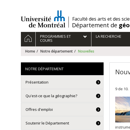
Passer
au
contenu
/
Faculté des arts et des sci
Département de
géo
Navigation
HOME
PROGRAMMES ET
LA RECHERCHE
principale
COURS
Home
Notre département
Nouvelles
NOTRE DÉPARTEMENT
Nouv
Présentation
9 de 10.
Qu'est-ce que la géographie?
Offres d'emploi
Soutenir le Département
instrume