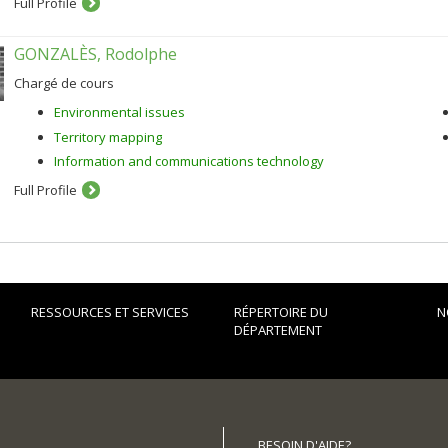
Full Profile
GONZALÈS, Rodolphe
Chargé de cours
Environmental issues
Territory mapping
Information and communications technology
Full Profile
RESSOURCES ET SERVICES
RÉPERTOIRE DU
N
DÉPARTEMENT
BESOIN D'AIDE?