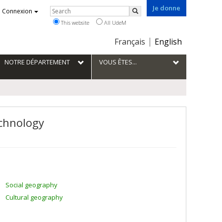
Je donne
Rechercher
Connexion
Search
This website
All UdeM
Choix
Français
English
de
la
NOTRE DÉPARTEMENT
VOUS ÊTES...
langue
echnology
Social geography
Cultural geography