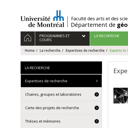
Passer
au
contenu
/
Faculté des arts et des sci
Département de
géo
Navigation
HOME
PROGRAMMES ET
LA RECHERCHE
principale
COURS
Home
La recherche
Expertises de recherche
Experts in
LA RECHERCHE
Expe
Expertises de recherche
Chaires, groupes et laboratoires
Carte des projets de recherche
Thèses et mémoires