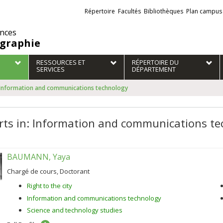
Liens
Répertoire
Facultés
Bibliothèques
Plan campus
externes
ences
graphie
RESSOURCES ET
RÉPERTOIRE DU
SERVICES
DÉPARTEMENT
: Information and communications technology
rts in: Information and communications t
BAUMANN, Yaya
Chargé de cours, Doctorant
Right to the city
Information and communications technology
Science and technology studies