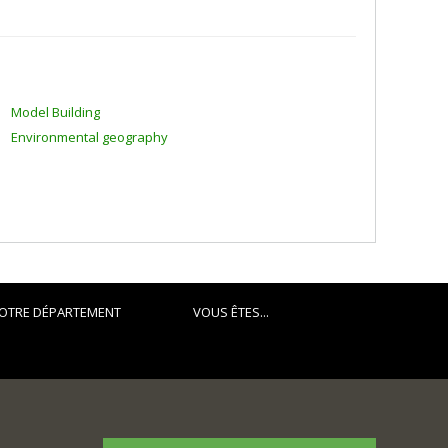
Model Building
Environmental geography
OTRE DÉPARTEMENT
VOUS ÊTES...