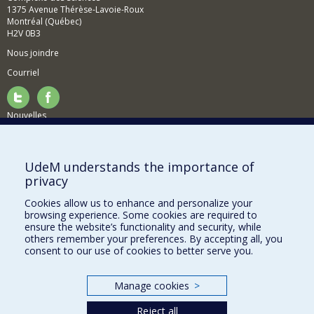
1375 Avenue Thérèse-Lavoie-Roux
Montréal (Québec)
H2V 0B3
Nous joindre
Courriel
Nouvelles
Activités
Comment soutenir le Département?
UdeM understands the importance of
privacy
BESOIN D'AIDE?
Cookies allow us to enhance and personalize your
Plan du site
browsing experience. Some cookies are required to
Signaler une erreur
ensure the website’s functionality and security, while
others remember your preferences. By accepting all, you
Accessibilité
consent to our use of cookies to better serve you.
FACULTÉ DES ARTS ET DES SCIENCES
Manage cookies
>
Nos départements et écoles
Reject all