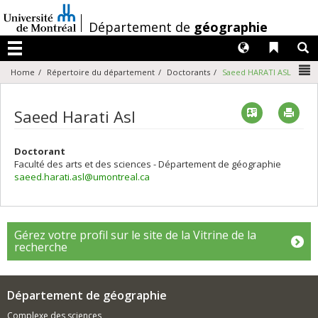
Passer
au
/
Département de
géographie
contenu
Langues
Liens 
R
Menu
N
Home
Répertoire du département
Doctorants
Saeed HARATI ASL
Vcard
Imp
Saeed Harati Asl
Doctorant
Faculté des arts et des sciences - Département de géographie
saeed.harati.asl@umontreal.ca
Gérez votre profil sur le site de la Vitrine de la
recherche
Département de géographie
Complexe des sciences