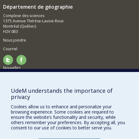
Département de géographie
Complexe des sciences
1375 Avenue Thérèse-Lavoie-Roux
Montréal (Québec)
H2V 0B3
Nous joindre
Courriel
Nouvelles
Activités
Comment soutenir le Département?
UdeM understands the importance of
privacy
BESOIN D'AIDE?
Cookies allow us to enhance and personalize your
Plan du site
browsing experience. Some cookies are required to
Signaler une erreur
ensure the website’s functionality and security, while
others remember your preferences. By accepting all, you
Accessibilité
consent to our use of cookies to better serve you.
FACULTÉ DES ARTS ET DES SCIENCES