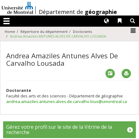
Passer
au
/
Département de
géographie
contenu
Langues
Liens 
R
Menu
N
Home
Répertoire du département
Doctorants
Andrea Amaziles ANTUNES ALVES DE CARVALHO LOUSADA
Andrea Amaziles Antunes Alves De
Carvalho Lousada
Vcard
Imp
Doctorante
Faculté des arts et des sciences - Département de géographie
andrea.amaziles.antunes.alves.de.carvalho.lous@umontreal.ca
Gérez votre profil sur le site de la Vitrine de la
recherche