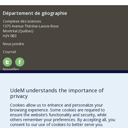
Département de géographie
Complexe des sciences
1375 Avenue Thérèse-Lavoie-Roux
Montréal (Québec)
H2V 0B3
Nous joindre
Courriel
Nouvelles
Activités
Comment soutenir le Département?
UdeM understands the importance of
privacy
BESOIN D'AIDE?
Cookies allow us to enhance and personalize your
Plan du site
browsing experience. Some cookies are required to
Signaler une erreur
ensure the website’s functionality and security, while
others remember your preferences. By accepting all, you
Accessibilité
consent to our use of cookies to better serve you.