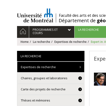
Passer
au
contenu
/
Faculté des arts et des sci
Département de
géo
Navigation
HOME
PROGRAMMES ET
LA RECHERCHE
principale
COURS
Home
La recherche
Expertises de recherche
Expert in:
LA RECHERCHE
Expe
Expertises de recherche
Chaires, groupes et laboratoires
Carte des projets de recherche
Thèses et mémoires