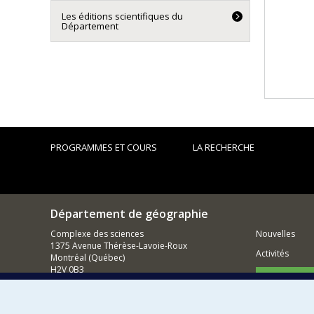
Les éditions scientifiques du
Département
PROGRAMMES ET COURS
LA RECHERCHE
Département de géographie
Complexe des sciences
Nouvelles
1375 Avenue Thérèse-Lavoie-Roux
Activités
Montréal (Québec)
H2V 0B3
Comment so
Nous joindre
Courriel