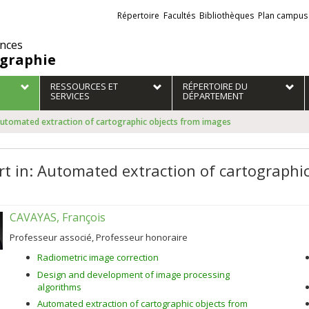
Liens
Répertoire
Facultés
Bibliothèques
Plan campus
externes
ences
graphie
RESSOURCES ET
RÉPERTOIRE DU
SERVICES
DÉPARTEMENT
 Automated extraction of cartographic objects from images
rt in: Automated extraction of cartographi
CAVAYAS, François
Professeur associé, Professeur honoraire
Radiometric image correction
Design and development of image processing
algorithms
Automated extraction of cartographic objects from