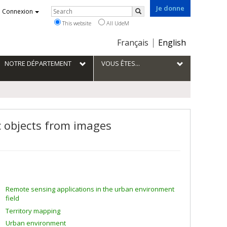
Je donne
Rechercher
Connexion
Search
This website
All UdeM
Choix
Français
English
de
la
NOTRE DÉPARTEMENT
VOUS ÊTES...
langue
c objects from images
Remote sensing applications in the urban environment
field
Territory mapping
Urban environment