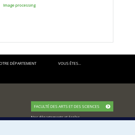
Image processing
OTRE DÉPARTEMENT
VOUS ÊTES...
FACULTÉ DES ARTS ET DES SCIENCES
Nos départements et écoles
Nos centres d'études
Nos programmes et cours