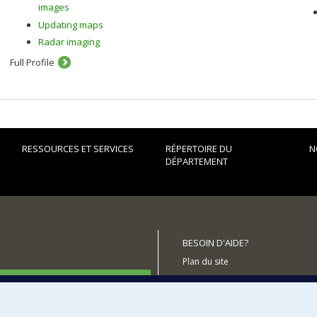
images
Updating maps
Radar imaging
Full Profile
RESSOURCES ET SERVICES
RÉPERTOIRE DU
N
DÉPARTEMENT
BESOIN D'AIDE?
Plan du site
utenir le Département?
Signaler une erreur
Accessibilité