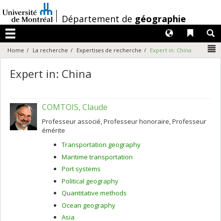
Passer
au
/
Département de
géographie
contenu
Langues
Liens 
R
Menu
N
Home
La recherche
Expertises de recherche
Expert in: China
Expert in: China
COMTOIS, Claude
Professeur associé, Professeur honoraire, Professeur
émérite
Transportation geography
Maritime transportation
Port systems
Political geography
Quantitative methods
Ocean geography
Asia