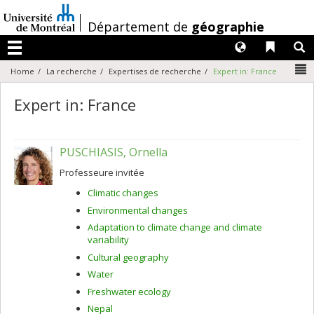
Passer
au
/
Département de
géographie
contenu
Langues
Liens 
R
Menu
N
Home
La recherche
Expertises de recherche
Expert in: France
Expert in: France
PUSCHIASIS, Ornella
Professeure invitée
Climatic changes
Environmental changes
Adaptation to climate change and climate
variability
Cultural geography
Water
Freshwater ecology
Nepal